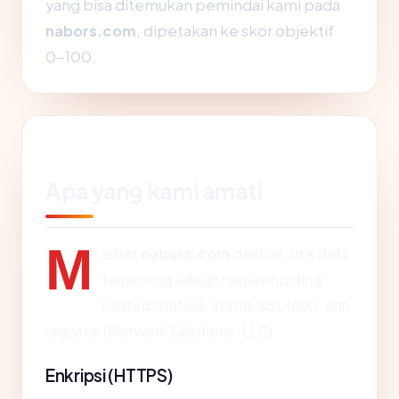
yang bisa ditemukan pemindai kami pada
nabors.com
, dipetakan ke skor objektif
0-100.
Apa yang kami amati
M
elihat
nabors.com
dari luar, titik data
terpenting adalah negara hosting
(United States), status SSL (OK), dan
registrar (Network Solutions, LLC).
Enkripsi (HTTPS)