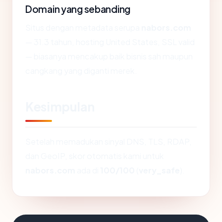
Domain yang sebanding
Situs dengan metadata serupa
nabors.com
— 31.3 tahun, hosting United States, SSL valid
— biasanya mencakup baik bisnis sah maupun
cangkang yang diganti merek.
Kesimpulan
Setelah memadukan sinyal DNS, TLS, RDAP,
dan GeoIP, skor otomatis kami untuk
nabors.com
ada di
100/100
(
very_safe
).