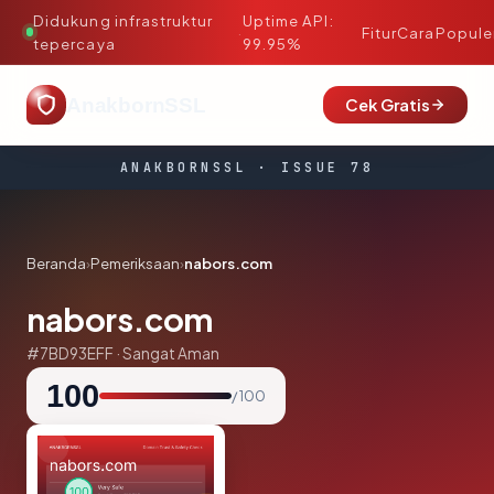
Didukung infrastruktur
Uptime API:
·
Fitur
Cara
Popule
tepercaya
99.95%
AnakbornSSL
Cek Gratis
ANAKBORNSSL · ISSUE 78
Beranda
›
Pemeriksaan
›
nabors.com
nabors.com
#7BD93EFF · Sangat Aman
100
/ 100