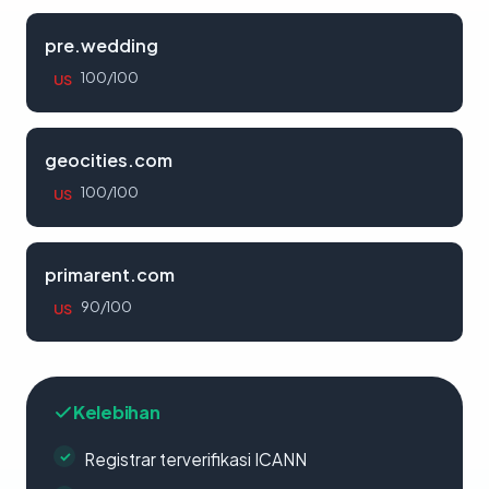
pre.wedding
100/100
US
geocities.com
100/100
US
primarent.com
90/100
US
Kelebihan
Registrar terverifikasi ICANN