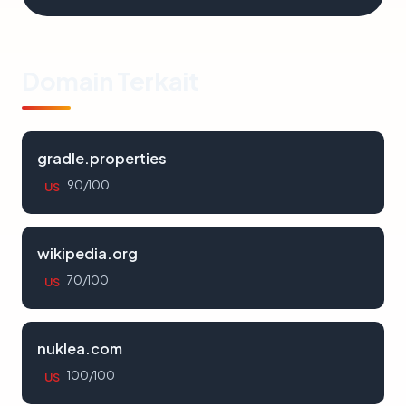
Domain Terkait
gradle.properties
90/100
US
wikipedia.org
70/100
US
nuklea.com
100/100
US