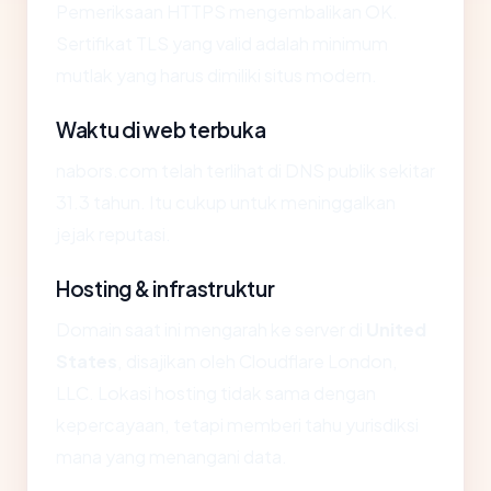
Pemeriksaan HTTPS mengembalikan OK.
Sertifikat TLS yang valid adalah minimum
mutlak yang harus dimiliki situs modern.
Waktu di web terbuka
nabors.com telah terlihat di DNS publik sekitar
31.3 tahun. Itu cukup untuk meninggalkan
jejak reputasi.
Hosting & infrastruktur
Domain saat ini mengarah ke server di
United
States
, disajikan oleh Cloudflare London,
LLC. Lokasi hosting tidak sama dengan
kepercayaan, tetapi memberi tahu yurisdiksi
mana yang menangani data.