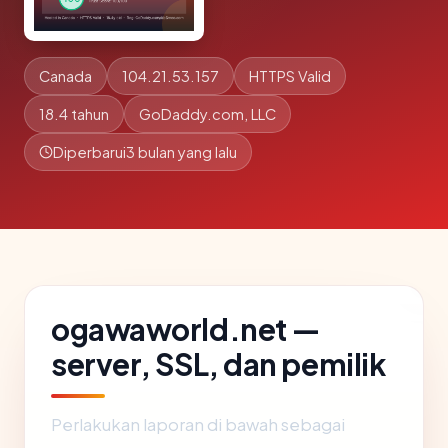
Canada
104.21.53.157
HTTPS Valid
18.4 tahun
GoDaddy.com, LLC
Diperbarui
3 bulan yang lalu
ogawaworld.net —
server, SSL, dan pemilik
Perlakukan laporan di bawah sebagai