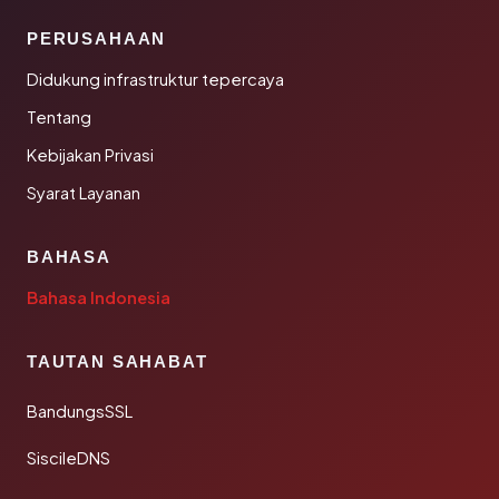
PERUSAHAAN
Didukung infrastruktur tepercaya
Tentang
Kebijakan Privasi
Syarat Layanan
BAHASA
Bahasa Indonesia
TAUTAN SAHABAT
BandungsSSL
SiscileDNS