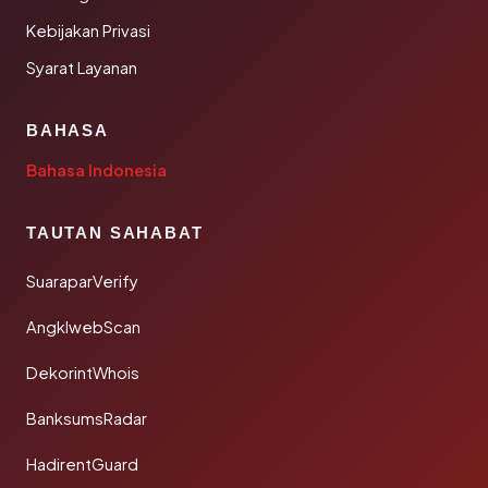
Kebijakan Privasi
Syarat Layanan
BAHASA
Bahasa Indonesia
TAUTAN SAHABAT
SuaraparVerify
AngklwebScan
DekorintWhois
BanksumsRadar
HadirentGuard