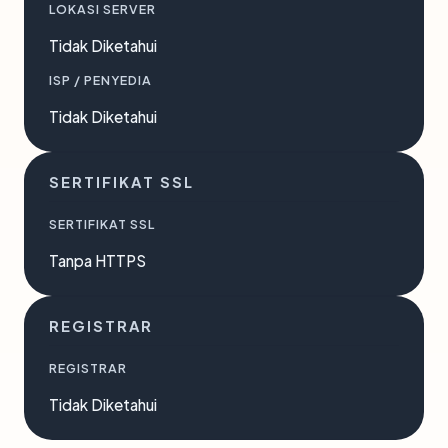
LOKASI SERVER
Tidak Diketahui
ISP / PENYEDIA
Tidak Diketahui
SERTIFIKAT SSL
SERTIFIKAT SSL
Tanpa HTTPS
REGISTRAR
REGISTRAR
Tidak Diketahui