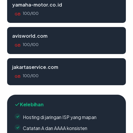
yamaha-motor.co.id
100/100
GB
avisworld.com
100/100
GB
jakartaservice.com
100/100
GB
Kelebihan
Hosting di jaringan ISP yang mapan
Catatan A dan AAAA konsisten