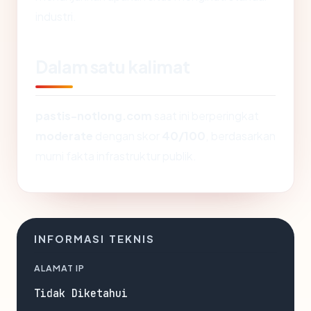
industri.
Dalam satu kalimat
pastis-notlong.com
saat ini berperingkat
moderate
dengan skor
40/100
, berdasarkan
murni fakta infrastruktur publik.
INFORMASI TEKNIS
ALAMAT IP
Tidak Diketahui