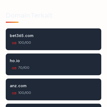
Domain Terkait
bet365.com
100/100
GB
ho.io
70/100
GB
anz.com
100/100
GB