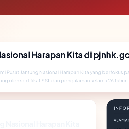
asional Harapan Kita di pjnhk.go
esmi Pusat Jantung Nasional Harapan Kita yang berfokus 
kung oleh sertifikat SSL dan pengalaman selama 26 tahun
INFO
ALAMAT
ng Nasional Harapan Kita