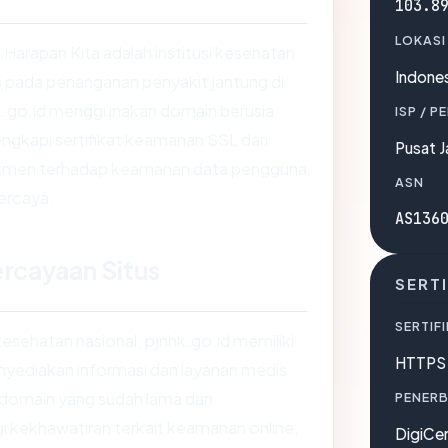
103.8
LOKASI
 Harapan Kita adalah institusi kesehatan
Indones
 pada penanganan penyakit jantung di
hk.go.id menggunakan domain berusia
ISP / P
lengkapi sertifikat keamanan SSL dari
Pusat J
tmen terhadap keamanan data pengguna
ASN
ercaya.
AS136
rcayaan Situs
SERTI
SERTIFI
kesehatan nasional, pjnhk.go.id memiliki
HTTPS 
nyediakan informasi dan layanan medis
 domain yang sudah lama dan
PENERB
 kekhawatiran terkait keamanan online,
DigiCe