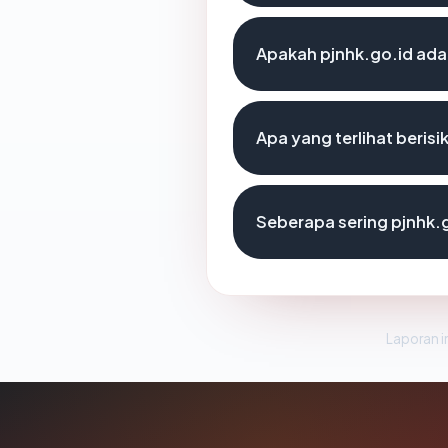
Apakah pjnhk.go.id adal
Apa yang terlihat beris
Seberapa sering pjnhk.g
Laporan in