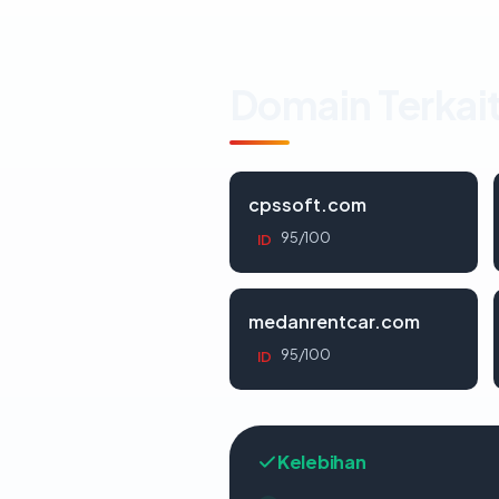
Domain Terkai
cpssoft.com
95/100
ID
medanrentcar.com
95/100
ID
Kelebihan