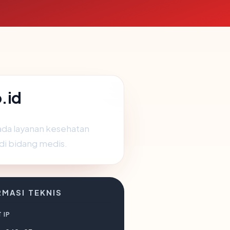
.id
pada layanan kesehatan
 di bidang medis.
RMASI TEKNIS
 IP