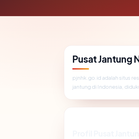
Pusat Jantung N
pjnhk.go.id adalah situs r
jantung di Indonesia, didu
Profil Pusat Jantu