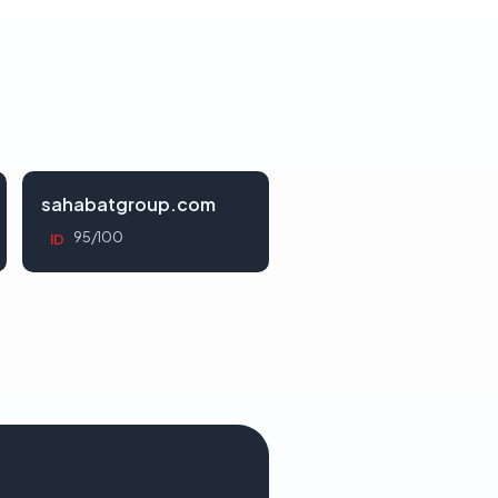
sahabatgroup.com
95/100
ID