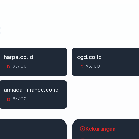
t
harpa.co.id
cgd.co.id
95/100
95/100
ID
ID
armada-finance.co.id
95/100
ID
Kekurangan