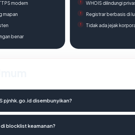
TTPS modern
WHOIS dilindungi priva
ang mapan
Registrar berbasis di l
sten
Tidak ada jejak korpora
ngan benar
 Umum
S pjnhk.go.id disembunyikan?
 di blocklist keamanan?