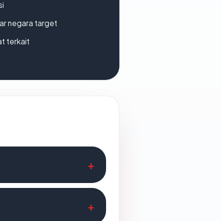
si
uar negara target
t terkait