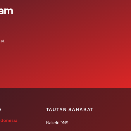
lam
yi.
A
TAUTAN SAHABAT
ndonesia
BalielitDNS