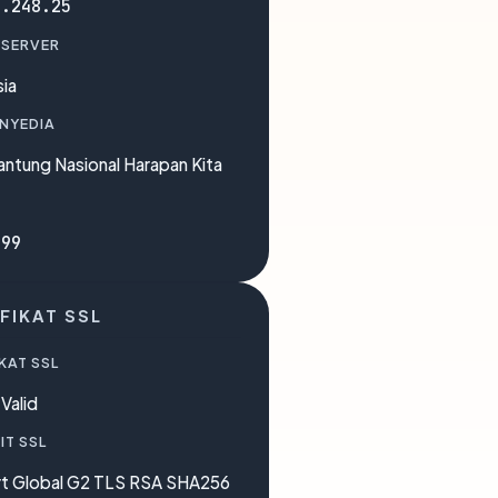
9.248.25
 SERVER
ia
ENYEDIA
antung Nasional Harapan Kita
099
FIKAT SSL
KAT SSL
Valid
IT SSL
rt Global G2 TLS RSA SHA256