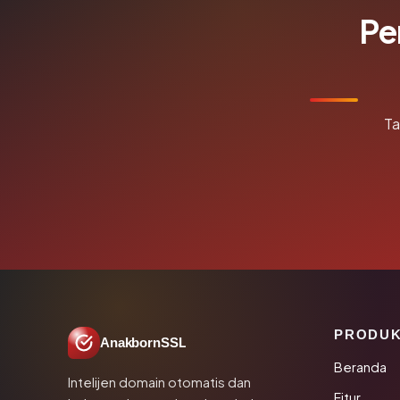
Pe
Ta
PRODU
AnakbornSSL
Beranda
Intelijen domain otomatis dan
Fitur