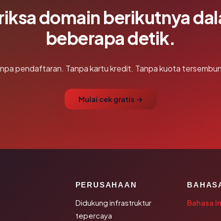
riksa domain berikutnya da
beberapa detik.
npa pendaftaran. Tanpa kartu kredit. Tanpa kuota tersembun
Mulai cek gratis →
K
PERUSAHAAN
BAHAS
Didukung infrastruktur
Bahasa I
tepercaya