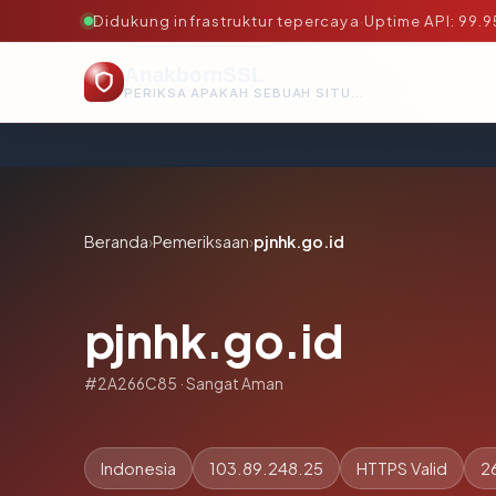
Didukung infrastruktur tepercaya
·
Uptime API: 99.
AnakbornSSL
PERIKSA APAKAH SEBUAH SITUS AMAN, TEPERCAYA, DAN TERVERIFIKASI DALAM HITUNGAN DETIK.
Beranda
›
Pemeriksaan
›
pjnhk.go.id
pjnhk.go.id
#2A266C85 · Sangat Aman
Indonesia
103.89.248.25
HTTPS Valid
2