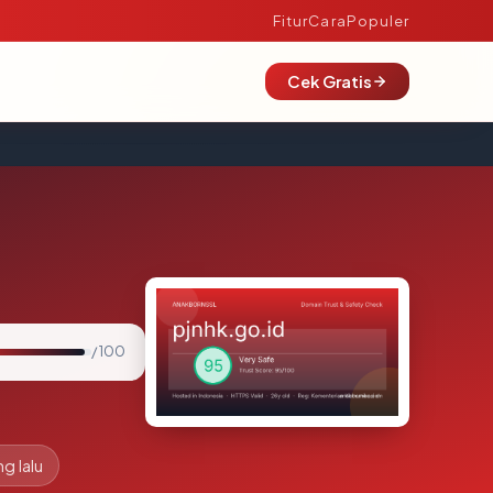
Fitur
Cara
Populer
Cek Gratis
/ 100
g lalu