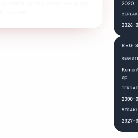
nggap sebagai sumber terpercaya dalam
2020
i Indonesia.
BERLAK
2026-
REGI
REGIST
Kemente
ep
TERDAF
2000-
BERAKH
2027-