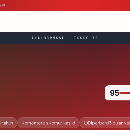
95%
ANAKBORNSSL · ISSUE 78
95
6 tahun
Kementerian Komunikasi d
Diperbarui
3 bulan yan