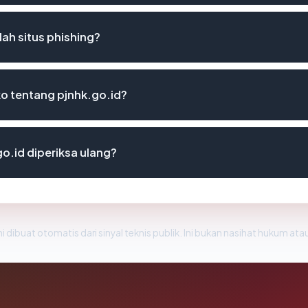
ah situs phishing?
iko tentang pjnhk.go.id?
o.id diperiksa ulang?
i dibuat otomatis dari sinyal teknis publik. Ini bukan nasihat hukum atau