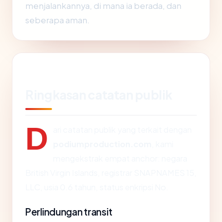
menjalankannya, di mana ia berada, dan
seberapa aman.
Ringkasan catatan publik
D
ari catatan publik yang terkait dengan
podiumproduction.com
, kami
mengekstrak empat anchor: negara
British Virgin Islands, registrar SNAPNAMES 15,
LLC, usia 0.6 tahun, status enkripsi No.
Perlindungan transit