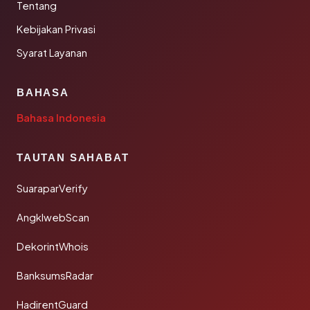
Tentang
Kebijakan Privasi
Syarat Layanan
BAHASA
Bahasa Indonesia
TAUTAN SAHABAT
SuaraparVerify
AngklwebScan
DekorintWhois
BanksumsRadar
HadirentGuard