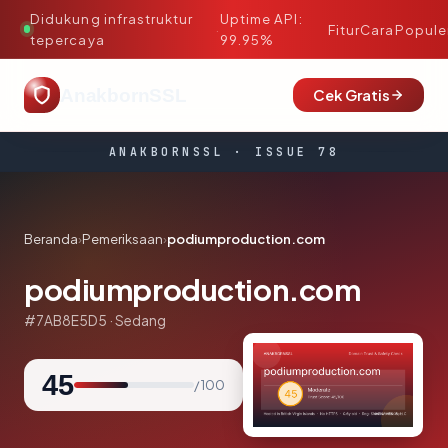
Didukung infrastruktur
Uptime API:
·
Fitur
Cara
Popule
tepercaya
99.95%
AnakbornSSL
Cek Gratis
ANAKBORNSSL · ISSUE 78
Beranda
›
Pemeriksaan
›
podiumproduction.com
podiumproduction.com
#7AB8E5D5 · Sedang
45
/ 100