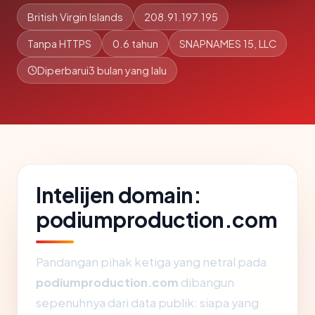
British Virgin Islands
208.91.197.195
Tanpa HTTPS
0.6 tahun
SNAPNAMES 15, LLC
Diperbarui
3 bulan yang lalu
Intelijen domain:
podiumproduction.com
Pandangan pihak ketiga yang netral pada
podiumproduction.com
dibangun
sepenuhnya dari data publik: siapa yang