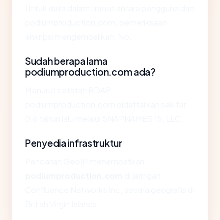
Untuk data dalam transit antara pengguna dan
podiumproduction.com, pemeriksaan
enkripsi mengembalikan: No.
Sudah berapa lama
podiumproduction.com ada?
Menurut catatan RDAP,
podiumproduction.com didaftarkan sekitar
0.6 tahun lalu melalui SNAPNAMES 15, LLC.
Penyedia infrastruktur
Pencarian GeoIP menempatkan
podiumproduction.com
di jaringan
Confluence Networks Inc, secara geografis di
British Virgin Islands.