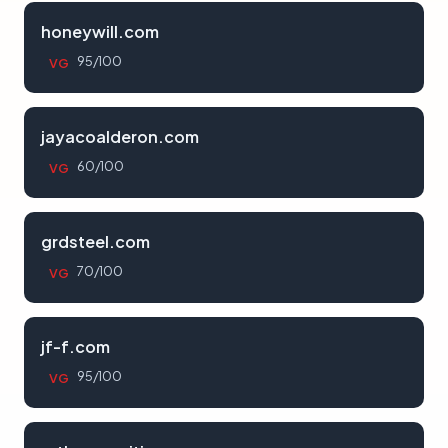
honeywill.com
95/100
VG
jayacoalderon.com
60/100
VG
grdsteel.com
70/100
VG
jf-f.com
95/100
VG