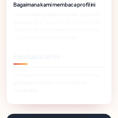
Bagaimana kami membaca profil ini
Untuk
podiumproduction.com
, gambaran
gabungan (0.6 tahun, SSL No, hosting British
Virgin Islands, pendaftaran SNAPNAMES 15,
LLC) jatuh dalam pita "moderate".
Pendapat akhir
Menggabungkan semua sinyal, kami menilai
podiumproduction.com
di
45/100
(
moderate
).