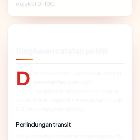
objektif 0-100.
Ringkasan catatan publik
D
ari catatan publik yang terkait dengan
powerairfan.com
, kami
mengekstrak empat anchor: negara
United States, registrar Metaregistrar BV, usia
0.3 tahun, status enkripsi OK.
Perlindungan transit
Untuk data dalam transit antara pengguna dan