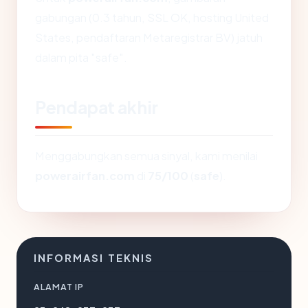
gabungan (0.3 tahun, SSL OK, hosting United
States, pendaftaran Metaregistrar BV) jatuh
dalam pita "safe".
Pendapat akhir
Menggabungkan semua sinyal, kami menilai
powerairfan.com
di
75/100
(
safe
).
INFORMASI TEKNIS
ALAMAT IP