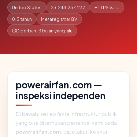
United States
23.248.237.237
HTTPS Valid
0.3 tahun
Metaregistrar BV
Diperbarui
3 bulan yang lalu
powerairfan.com —
inspeksi independen
Di bawah: setiap fakta infrastruktur publik
yang bisa ditemukan pemindai kami pada
powerairfan.com
, dipetakan ke skor