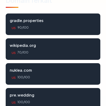
Domain Terkait
gradle.properties
90/100
US
wikipedia.org
70/100
US
nuklea.com
100/100
US
pre.wedding
100/100
US