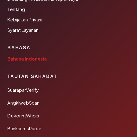
Tentang
Kebijakan Privasi
Syarat Layanan
BAHASA
Bahasa Indonesia
TAUTAN SAHABAT
SuaraparVerify
AngklwebScan
DekorintWhois
BanksumsRadar