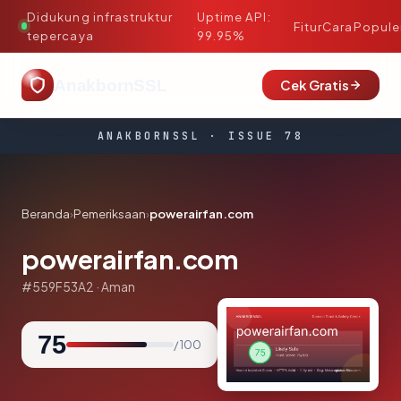
Didukung infrastruktur
Uptime API:
·
Fitur
Cara
Popule
tepercaya
99.95%
AnakbornSSL
Cek Gratis
ANAKBORNSSL · ISSUE 78
Beranda
›
Pemeriksaan
›
powerairfan.com
powerairfan.com
#559F53A2 · Aman
75
/ 100