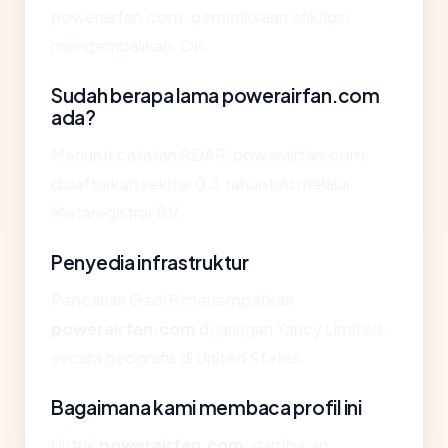
powerairfan.com, pemeriksaan enkripsi
mengembalikan: OK.
Sudah berapa lama powerairfan.com
ada?
Menurut catatan RDAP, powerairfan.com
didaftarkan sekitar 0.3 tahun lalu melalui
Metaregistrar BV.
Penyedia infrastruktur
Pencarian GeoIP menempatkan
powerairfan.com
di jaringan Yancy Limited,
secara geografis di United States.
Bagaimana kami membaca profil ini
Untuk
powerairfan.com
, gambaran