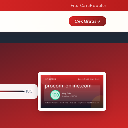
Fitur
Cara
Populer
Cek Gratis
/ 100