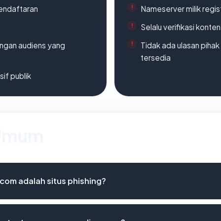
endaftaran
Nameserver milik regi
Selalu verifikasi kont
engan audiens yang
Tidak ada ulasan piha
tersedia
if publik
 Umum
om adalah situs phishing?