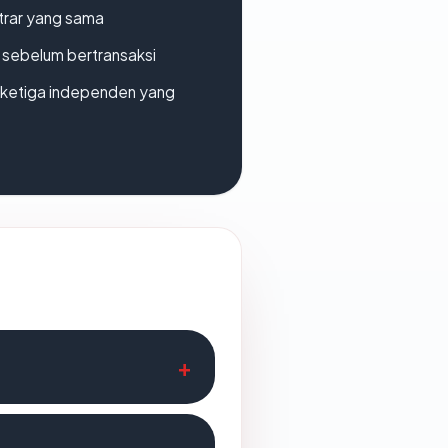
strar yang sama
en sebelum bertransaksi
k ketiga independen yang