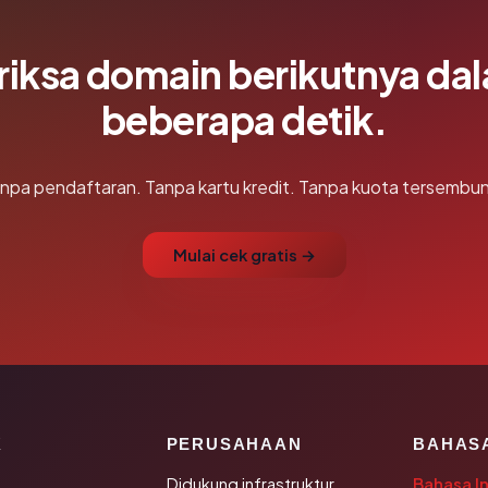
riksa domain berikutnya da
beberapa detik.
npa pendaftaran. Tanpa kartu kredit. Tanpa kuota tersembun
Mulai cek gratis →
K
PERUSAHAAN
BAHAS
Didukung infrastruktur
Bahasa I