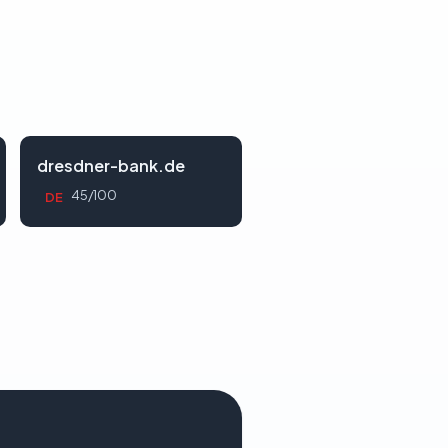
dresdner-bank.de
45/100
DE