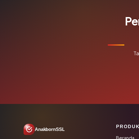
Pe
Ta
PRODU
AnakbornSSL
Beranda