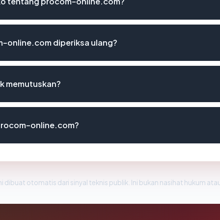
siko tentang procom-online.com?
-online.com diperiksa ulang?
uk memutuskan?
 procom-online.com?
i dibuat otomatis dari sinyal teknis publik. Ini bukan nasihat hukum atau