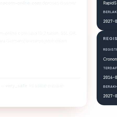
procom-online.com
diproses di server
RapidS
BERLAK
2027-
m-online.com (usia 10.2 tahun, SSL OK,
REGI
ara Germany) biasanya jatuh dalam
REGIST
Crono
TERDAF
2016-
0
—
very_safe
. Ini adalah putusan
BERAKH
2027-