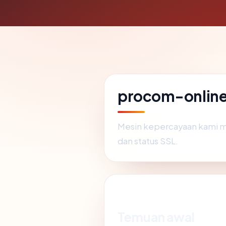
procom-online.
Mesin kepercayaan kami 
dan status SSL.
Temuan awal