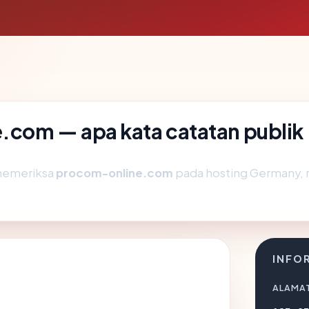
com — apa kata catatan publik
memeriksa
procom-online.com
pada hosting Germany, 
INFO
ALAMAT