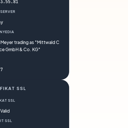
33.55.81
 SERVER
ny
ENYEDIA
Meyer trading as "Mittwald C
ice GmbH & Co. KG"
17
FIKAT SSL
KAT SSL
Valid
IT SSL