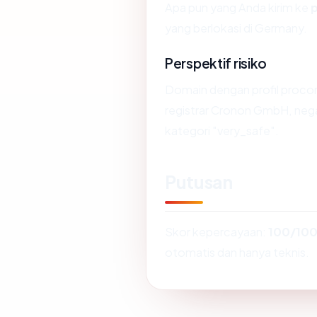
Apa pun yang Anda kirim ke
yang berlokasi di Germany.
Perspektif risiko
Domain dengan profil proco
registrar Cronon GmbH, neg
kategori "very_safe".
Putusan
Skor kepercayaan:
100/10
otomatis dan hanya teknis.