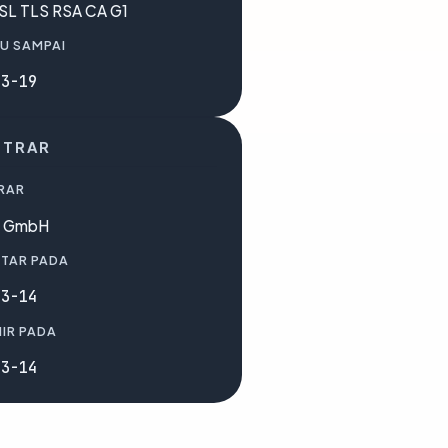
SL TLS RSA CA G1
U SAMPAI
03-19
STRAR
RAR
n GmbH
TAR PADA
03-14
IR PADA
03-14