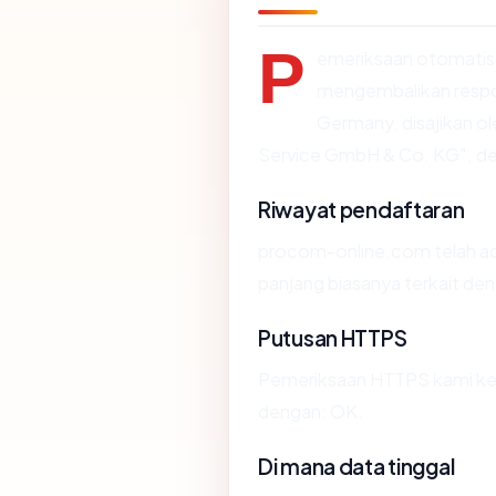
P
emeriksaan otomatis
mengembalikan respo
Germany, disajikan o
Service GmbH & Co. KG", d
Riwayat pendaftaran
procom-online.com telah ad
panjang biasanya terkait d
Putusan HTTPS
Pemeriksaan HTTPS kami ke
dengan: OK.
Di mana data tinggal