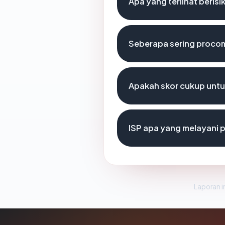
Apa yang terlihat beri
Seberapa sering procom
Apakah skor cukup unt
ISP apa yang melayani
Laporan in