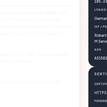
185.2
LOKASI
 kami terhadap
procom-online.com
Germa
ns DNS bersih yang mengarah ke
leh Robert Meyer trading as "Mittwald CM
ISP / P
engan handshake TLS merespons OK.
Robert 
M Serv
ASN
a sekitar 10.2 tahun. Domain berumur
AS158
engan proyek mapan.
SERTI
 procom-online.com disimpulkan
SERTIFI
HTTPS 
PENERB