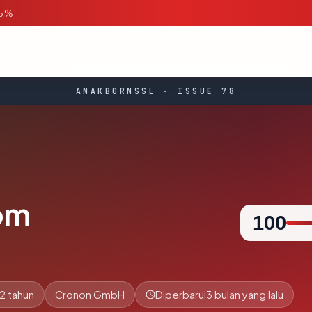
95%
ANAKBORNSSL · ISSUE 78
om
100
2 tahun
Cronon GmbH
Diperbarui
3 bulan yang lalu