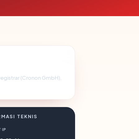
registrar (Cronon GmbH),
RMASI TEKNIS
 IP