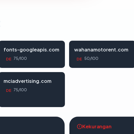
t
fonts-googleapis.com
wahanamotorent.com
75/100
50/100
DE
DE
mciadvertising.com
75/100
DE
Kekurangan