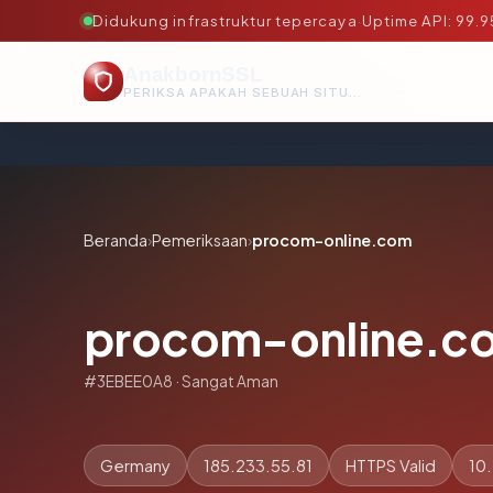
Didukung infrastruktur tepercaya
·
Uptime API: 99.
AnakbornSSL
PERIKSA APAKAH SEBUAH SITUS AMAN, TEPERCAYA, DAN TERVERIFIKASI DALAM HITUNGAN DETIK.
Beranda
›
Pemeriksaan
›
procom-online.com
procom-online.c
#3EBEE0A8 · Sangat Aman
Germany
185.233.55.81
HTTPS Valid
10.