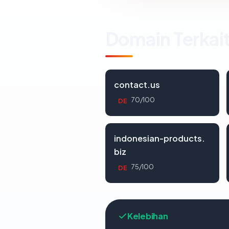
Domain Terkai
contact.us
70/100
DE
indonesian-products.
biz
75/100
DE
Kelebihan