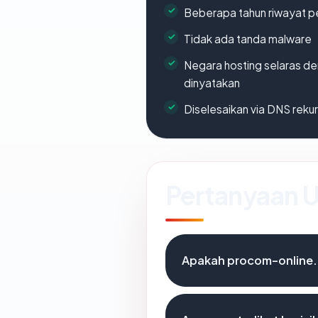
Beberapa tahun riwayat p
Tidak ada tanda malware
Negara hosting selaras d
dinyatakan
Diselesaikan via DNS rekurs
Pertanyaan
Apakah procom-online.c