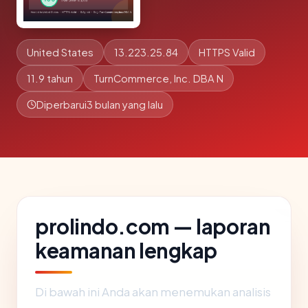
United States
13.223.25.84
HTTPS Valid
11.9 tahun
TurnCommerce, Inc. DBA N
Diperbarui
3 bulan yang lalu
prolindo.com — laporan
keamanan lengkap
Di bawah ini Anda akan menemukan analisis