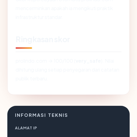
mencerminkan apakah ia mengikuti praktik
infrastruktur standar.
Ringkasan skor
prolindo.com → 100/100 (
very_safe
). Nilai
dihitung ulang setiap penyegaran dari catatan
publik terbaru.
INFORMASI TEKNIS
ALAMAT IP