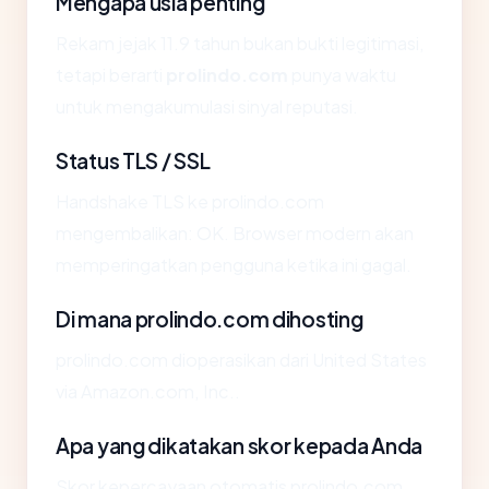
Mengapa usia penting
Rekam jejak 11.9 tahun bukan bukti legitimasi,
tetapi berarti
prolindo.com
punya waktu
untuk mengakumulasi sinyal reputasi.
Status TLS / SSL
Handshake TLS ke prolindo.com
mengembalikan: OK. Browser modern akan
memperingatkan pengguna ketika ini gagal.
Di mana prolindo.com dihosting
prolindo.com dioperasikan dari United States
via Amazon.com, Inc..
Apa yang dikatakan skor kepada Anda
Skor kepercayaan otomatis prolindo.com