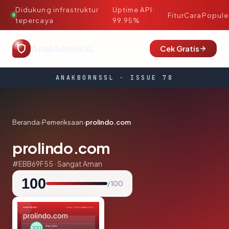
Didukung infrastruktur
Uptime API:
·
Fitur
Cara
Popule
tepercaya
99.95%
AnakbornSSL
Cek Gratis
ANAKBORNSSL · ISSUE 78
Beranda
›
Pemeriksaan
›
prolindo.com
prolindo.com
#EBB69F55 · Sangat Aman
100
/ 100