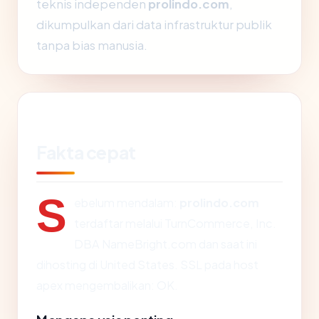
teknis independen
prolindo.com
,
dikumpulkan dari data infrastruktur publik
tanpa bias manusia.
Fakta cepat
S
ebelum mendalam:
prolindo.com
terdaftar melalui TurnCommerce, Inc.
DBA NameBright.com dan saat ini
dihosting di United States. SSL pada host
apex mengembalikan: OK.