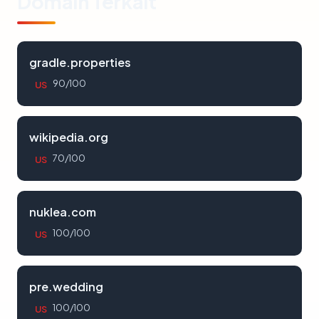
Domain Terkait
gradle.properties
90/100
US
wikipedia.org
70/100
US
nuklea.com
100/100
US
pre.wedding
100/100
US