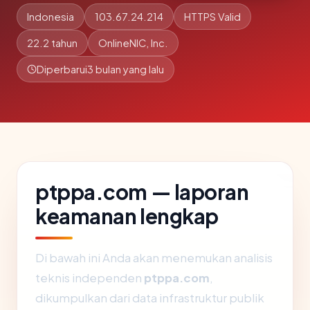
Indonesia
103.67.24.214
HTTPS Valid
22.2 tahun
OnlineNIC, Inc.
Diperbarui
3 bulan yang lalu
ptppa.com — laporan
keamanan lengkap
Di bawah ini Anda akan menemukan analisis
teknis independen
ptppa.com
,
dikumpulkan dari data infrastruktur publik