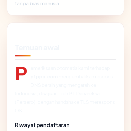
tanpa bias manusia.
Temuan awal
P
emeriksaan otomatis kami terhadap
ptppa.com
mengembalikan respons
DNS bersih yang mengarah ke
Indonesia, disajikan oleh PT Danareksa
(Persero), dengan handshake TLS merespons
OK.
Riwayat pendaftaran