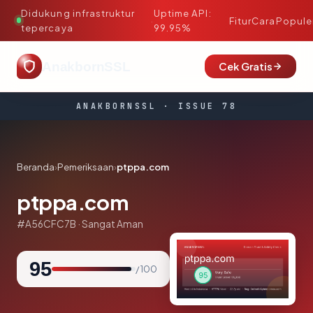
Didukung infrastruktur
Uptime API:
·
Fitur
Cara
Popule
tepercaya
99.95%
AnakbornSSL
Cek Gratis
ANAKBORNSSL · ISSUE 78
Beranda
›
Pemeriksaan
›
ptppa.com
ptppa.com
#A56CFC7B · Sangat Aman
95
/ 100