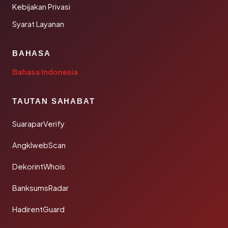
Kebijakan Privasi
Syarat Layanan
BAHASA
Bahasa Indonesia
TAUTAN SAHABAT
SuaraparVerify
AngklwebScan
DekorintWhois
BanksumsRadar
HadirentGuard