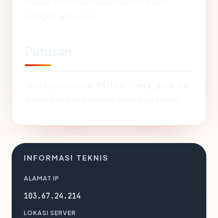
negara Indonesia) biasanya jatuh dalam
kategori "very_safe".
Putusan
Skor kepercayaan:
95/100
—
very_safe
. Ini
adalah putusan otomatis dan hanya teknis.
INFORMASI TEKNIS
ALAMAT IP
103.67.24.214
LOKASI SERVER