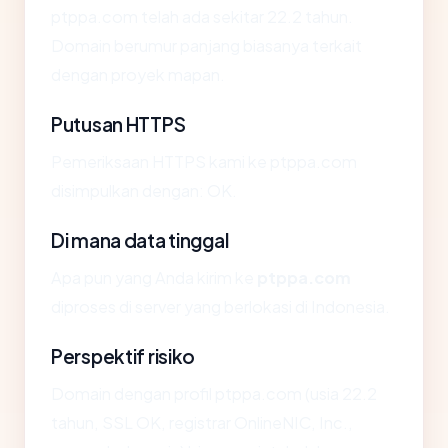
ptppa.com telah ada sekitar 22.2 tahun.
Domain berumur panjang biasanya terkait
dengan proyek mapan.
Putusan HTTPS
Pemeriksaan HTTPS kami ke ptppa.com
disimpulkan dengan: OK.
Di mana data tinggal
Apa pun yang Anda kirim ke
ptppa.com
diproses di server yang berlokasi di Indonesia.
Perspektif risiko
Domain dengan profil ptppa.com (usia 22.2
tahun, SSL OK, registrar OnlineNIC, Inc.,