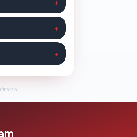
 finansial.
lam