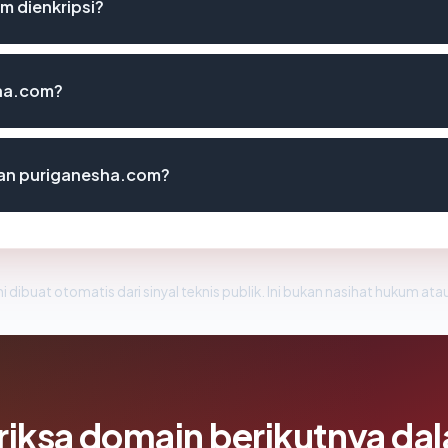
 dienkripsi?
ha.com?
an puriganesha.com?
i dibuat otomatis dari sinyal teknis publik. Ini bukan nasihat hukum atau
riksa domain berikutnya da