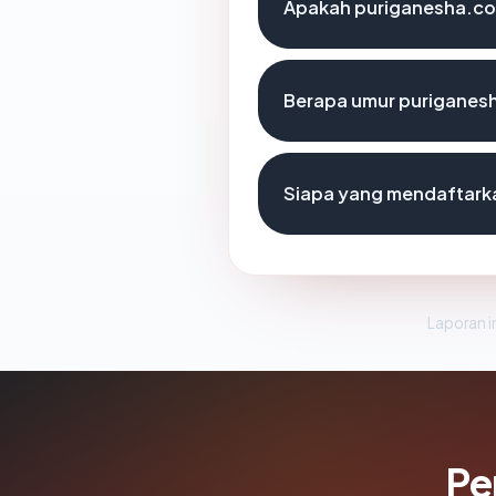
Apakah puriganesha.com
Berapa umur puriganes
Siapa yang mendaftark
Laporan in
Pe