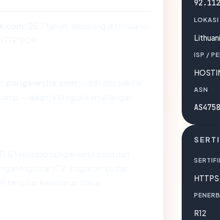
92.11
LOKASI
ha.com
: 25.7 tahun, dihosting di Lithuania,
Lithuan
HTTPS OK.
ISP / P
HOSTI
n,
puriganesha.com
sudah ada sekitar
ASN
jacamp — dalam kategori kematangan
AS475
SERTI
TLS terhadap puriganesha.com dan
SERTIFI
gan registrar (CV. Jogjacamp) dan
HTTPS 
eri tampilan keamanan dasar.
PENERB
R12