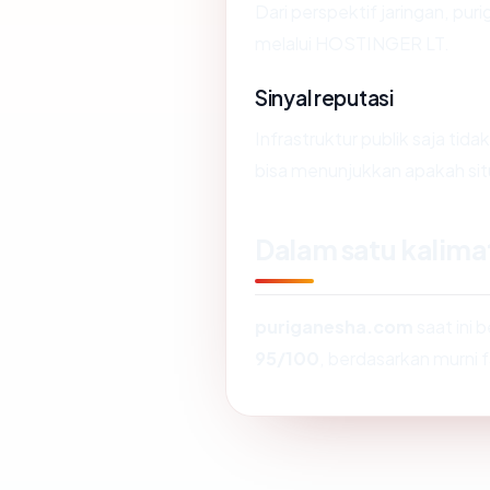
Dari perspektif jaringan, pur
melalui HOSTINGER LT.
Sinyal reputasi
Infrastruktur publik saja ti
bisa menunjukkan apakah situ
Dalam satu kalima
puriganesha.com
saat ini 
95/100
, berdasarkan murni f