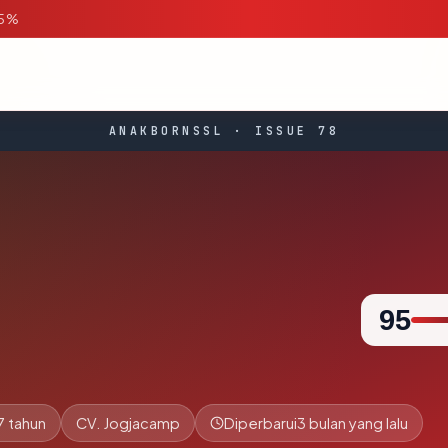
95%
ANAKBORNSSL · ISSUE 78
95
7 tahun
CV. Jogjacamp
Diperbarui
3 bulan yang lalu