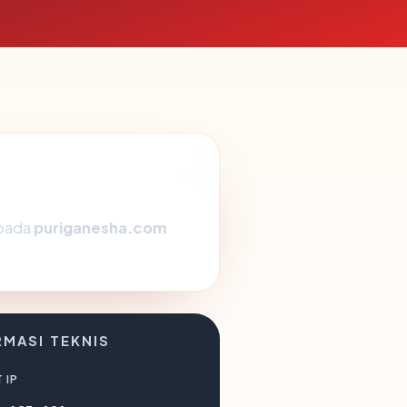
 pada
puriganesha.com
RMASI TEKNIS
 IP