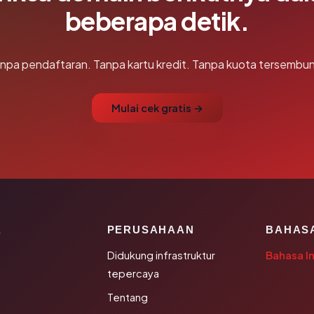
beberapa detik.
npa pendaftaran. Tanpa kartu kredit. Tanpa kuota tersembun
Mulai cek gratis →
K
PERUSAHAAN
BAHAS
Didukung infrastruktur
Bahasa I
tepercaya
Tentang