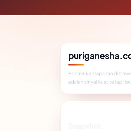
puriganesha.co
Perlakukan laporan di baw
adalah sinyal kuat tetapi b
Snapshot