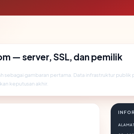
m — server, SSL, dan pemilik
ah sebagai gambaran pertama. Data infrastruktur publik
ukan keputusan akhir.
INFO
ALAMAT