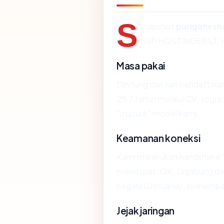
S
napshot
puriganes
ISP HOSTINGER LT, 
Masa pakai
Dihitung dari hari pendaftara
25.7 tahun melalui CV. Jog
"mature" model kami.
Keamanan koneksi
Kami melakukan handshake 
mendapat: OK. Digabung den
negara (Lithuania), ini memb
Jejak jaringan