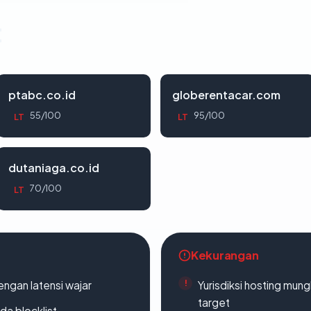
t
ptabc.co.id
globerentacar.com
55/100
95/100
LT
LT
dutaniaga.co.id
70/100
LT
Kekurangan
engan latensi wajar
Yurisdiksi hosting mun
target
da blocklist