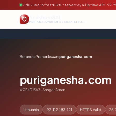
Didukung infrastruktur tepercaya
·
Uptime API: 99.
AnakbornSSL
PERIKSA APAKAH SEBUAH SITUS AMAN, TEPERCAYA, DAN TERVERIFIKASI DALAM HITUNGAN DETIK.
Beranda
›
Pemeriksaan
›
puriganesha.com
puriganesha.com
#0E4D13A2 · Sangat Aman
Lithuania
92.112.183.121
HTTPS Valid
25.