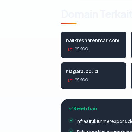
Domain Terkai
balikresnarentcar.com
95/100
LT
niagara.co.id
95/100
LT
Kelebihan
Infrastruktur merespons d
Tidak ada hits otomatis pa