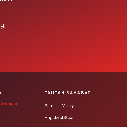
yi.
A
TAUTAN SAHABAT
ndonesia
SuaraparVerify
AngklwebScan