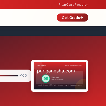
Fitur
Cara
Populer
Cek Gratis
/ 100