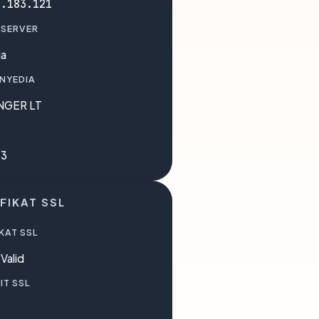
2.183.121
 SERVER
ia
ENYEDIA
NGER LT
83
FIKAT SSL
KAT SSL
Valid
IT SSL