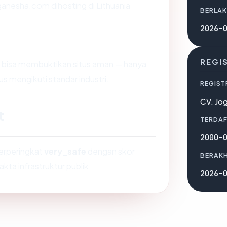
iganesha.com dihosting di Lithuania
BERLAK
2026-
REGI
dak bisa membuktikan situs aman — hanya
s mengikuti standar industri.
REGIST
CV. Jo
t
TERDAF
2000-
berperingkat
very_safe
dengan skor
BERAKH
akta infrastruktur publik.
2026-