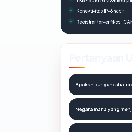
Konektivitas IPv6 hadir
Registrar terverifikasi IC
Pertanyaan
Apakah puriganesha.com
Negara mana yang menj