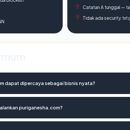
Catatan A tunggal — ta
Tidak ada security.txt 
ANN
 Umum
 dapat dipercaya sebagai bisnis nyata?
alankan puriganesha.com?