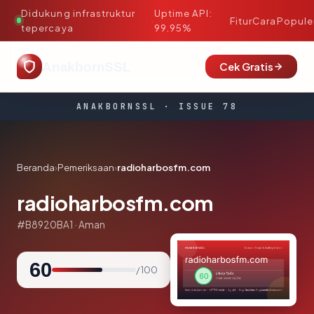
Didukung infrastruktur
Uptime API:
·
Fitur
Cara
Popule
tepercaya
99.95%
AnakbornSSL
Cek Gratis
ANAKBORNSSL · ISSUE 78
Beranda
›
Pemeriksaan
›
radioharbosfm.com
radioharbosfm.com
#B8920BA1 · Aman
60
/ 100