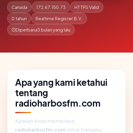
Canada
172.67.150.73
HTTPS Valid
0 tahun
Realtime Register B.V.
Diperbarui
3 bulan yang lalu
Apa yang kami ketahui
tentang
radioharbosfm.com
Apakah Anda memeriksa
radioharbosfm.com
untuk transaksi,