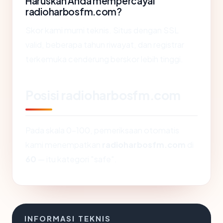
Haruskah Anda mempercayai
radioharbosfm.com?
Skor kami murni teknis. Situs dengan SSL
valid, beberapa tahun riwayat, dan registrar
terkemuka cenderung berskor lebih tinggi.
Posisi radioharbosfm.com
Pada skala 0-100, pemeriksaan otomatis
kami menempatkan
radioharbosfm.com
di
60
— itu kategori "safe".
INFORMASI TEKNIS