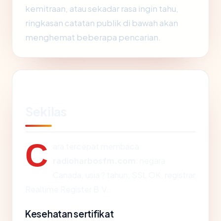
kemitraan, atau sekadar rasa ingin tahu,
ringkasan catatan publik di bawah akan
menghemat beberapa pencarian.
Sekilas
C
ara tercepat membaca
radioharbosfm.com
: negara
Canada, usia ? tahun, SSL OK, registrar
Realtime Register B.V..
Kesehatan sertifikat