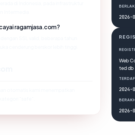
erada di Indonesia, pada infrastruktur
BERLAK
n Intermedia.
2026-
cayai ragamjasa.com?
REGI
s dengan SSL valid, beberapa tahun
muka cenderung berskor lebih tinggi.
REGIST
Web Co
.com
ted db
TERDAF
2024-
saan otomatis kami menempatkan
kategori "safe".
BERAKH
2026-