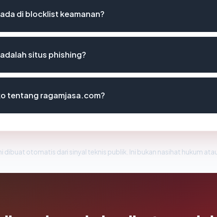
da di blocklist keamanan?
dalah situs phishing?
iko tentang ragamjasa.com?
i dibuat otomatis dari sinyal teknis publik. Ini bukan nasihat hukum atau