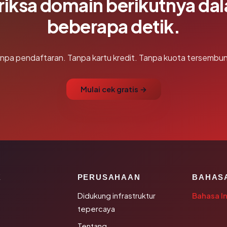
riksa domain berikutnya da
beberapa detik.
npa pendaftaran. Tanpa kartu kredit. Tanpa kuota tersembun
Mulai cek gratis →
K
PERUSAHAAN
BAHAS
Didukung infrastruktur
Bahasa I
tepercaya
Tentang