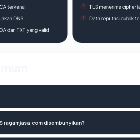
 CA terkenal
TLS menerima cipher 
ajakan DNS
Data reputasi publik t
A dan TXT yang valid
 Umum
S ragamjasa.com disembunyikan?