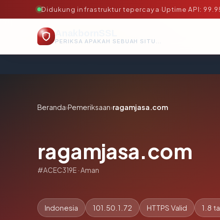
Didukung infrastruktur tepercaya
·
Uptime API: 99.
AnakbornSSL
PERIKSA APAKAH SEBUAH SITUS AMAN, TEPERCAYA, DAN TERVERIFIKASI DALAM HITUNGAN DETIK.
Beranda
›
Pemeriksaan
›
ragamjasa.com
ragamjasa.com
#ACEC319E · Aman
Indonesia
101.50.1.72
HTTPS Valid
1.8 t