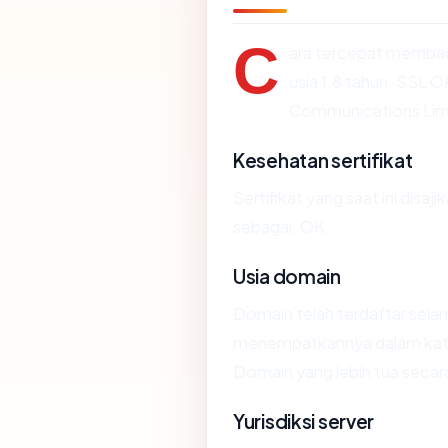
C
ara tercepat memb
usia 1.8 tahun, SSL 
Communications Lim
Kesehatan sertifikat
Sertifikat yang saat ini disaji
sebagai: OK.
Usia domain
Domain telah terdaftar selam
menempatkannya dalam kate
Domain yang lebih tua secara 
Yurisdiksi server