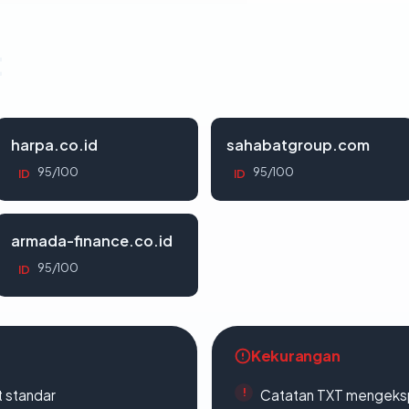
t
harpa.co.id
sahabatgroup.com
95/100
95/100
ID
ID
armada-finance.co.id
95/100
ID
Kekurangan
t standar
Catatan TXT mengeksp