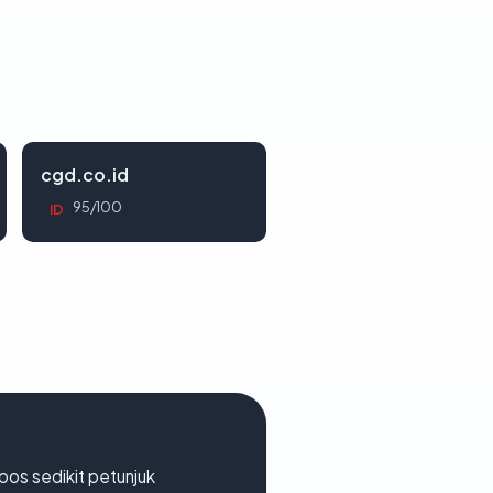
cgd.co.id
95/100
ID
os sedikit petunjuk