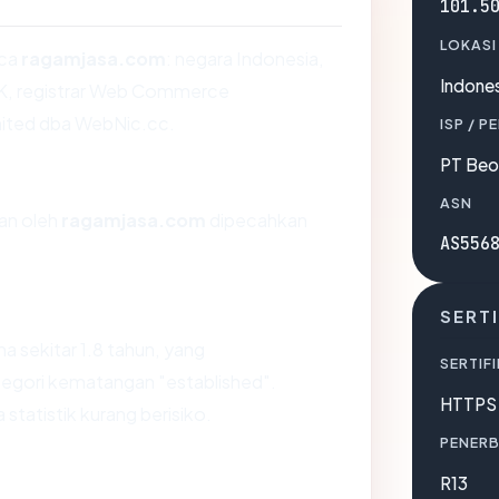
101.5
LOKASI
aca
ragamjasa.com
: negara Indonesia,
Indones
OK, registrar Web Commerce
ited dba WebNic.cc.
ISP / P
PT Beo
ASN
kan oleh
ragamjasa.com
dipecahkan
AS556
SERTI
a sekitar 1.8 tahun, yang
SERTIFI
gori kematangan "established".
HTTPS 
statistik kurang berisiko.
PENERB
R13