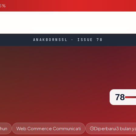
95%
ANAKBORNSSL · ISSUE 78
78
ahun
Web Commerce Communicati
Diperbarui
3 bulan y