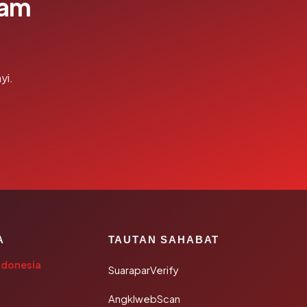
lam
yi.
A
TAUTAN SAHABAT
ndonesia
SuaraparVerify
AngklwebScan