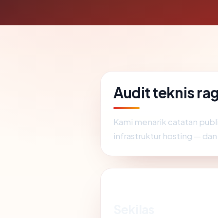
Audit teknis r
Kami menarik catatan publ
infrastruktur hosting — d
Sekilas