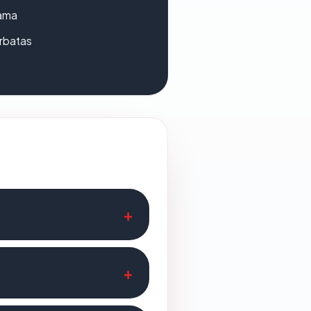
lama
erbatas