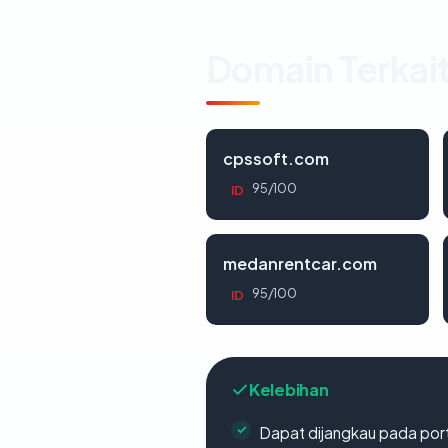
Domain Terkai
cpssoft.com
95/100
ID
medanrentcar.com
95/100
ID
Kelebihan
Dapat dijangkau pada por