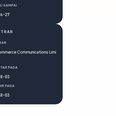
U SAMPAI
06-27
STRAR
RAR
mmerce Communications Limi
TAR PADA
08-03
IR PADA
08-03