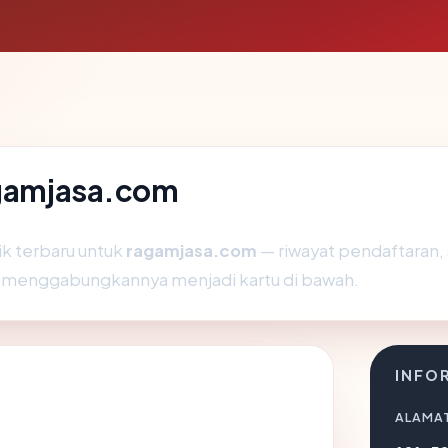
agamjasa.com
ik terbaru untuk
ragamjasa.com
— riwayat pendaftaran, s
an menggabungkannya menjadi kartu di bawah.
INFO
ALAMAT