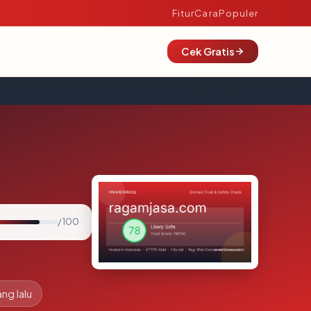
Fitur
Cara
Populer
Cek Gratis
/ 100
ang lalu