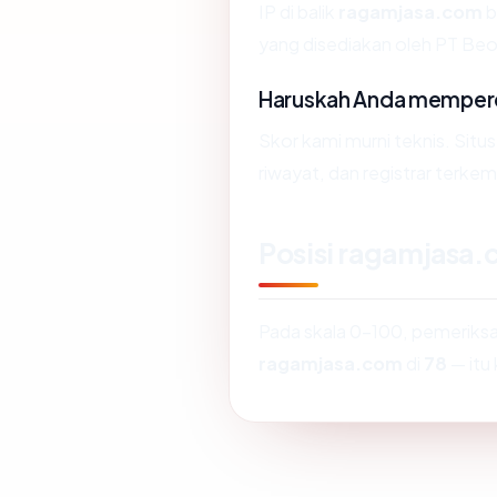
IP di balik
ragamjasa.com
b
yang disediakan oleh PT Beo
Haruskah Anda memper
Skor kami murni teknis. Situ
riwayat, dan registrar terke
Posisi ragamjasa
Pada skala 0-100, pemerik
ragamjasa.com
di
78
— itu 