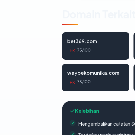
Domain Terkai
bet369.com
75/100
HK
waybekomunika.com
75/100
HK
Kelebihan
Mengembalikan catatan SO
Terdaftar pada registrar