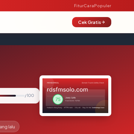
Fitur
Cara
Populer
Cek Gratis
/ 100
ang lalu