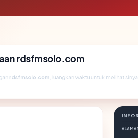
yaan rdsfmsolo.com
ngan
rdsfmsolo.com
, luangkan waktu untuk melihat siny
INFO
ALAMAT