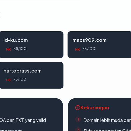
t
id-ku.com
macs909.com
58/100
75/100
HK
HK
hartobrass.com
75/100
HK
Kekurangan
A dan TXT yang valid
Domain lebih muda dari
 yang mapan
Tidak ada catatan CA