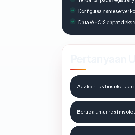
Konfigurasi nameserver k
Data WHOIS dapat diaks
Pertanyaan
Apakah rdsfmsolo.com d
Berapa umur rdsfmsolo