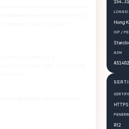
154.3
LOKASI
aca
rdsfmsolo.com
: negara Hong Kong,
Hong 
K, registrar Xin Net Technology
ISP / P
Starclo
ASN
a sekitar 0.9 tahun, yang
AS140
egori kematangan "new". Domain yang
ang berisiko.
SERTI
SERTIFI
kan oleh
rdsfmsolo.com
dipecahkan
HTTPS 
PENERB
R12