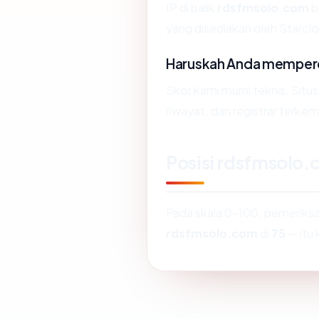
IP di balik
rdsfmsolo.com
b
yang disediakan oleh Starcl
Haruskah Anda memper
Skor kami murni teknis. Situ
riwayat, dan registrar terke
Posisi rdsfmsolo
Pada skala 0-100, pemerik
rdsfmsolo.com
di
75
— itu 