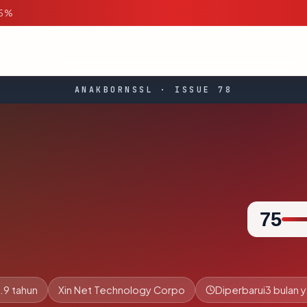
95%
ANAKBORNSSL · ISSUE 78
75
.9 tahun
Xin Net Technology Corpo
Diperbarui
3 bulan y