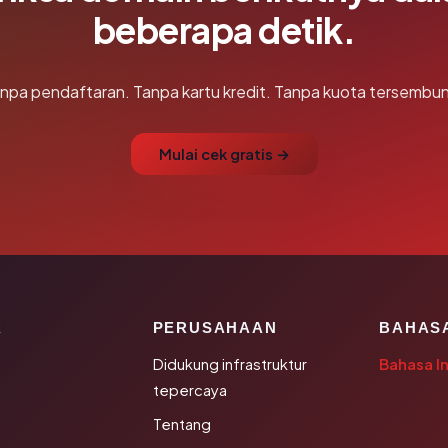
beberapa detik.
npa pendaftaran. Tanpa kartu kredit. Tanpa kuota tersembun
Mulai cek gratis →
K
PERUSAHAAN
BAHAS
Didukung infrastruktur
Bahasa I
tepercaya
Tentang