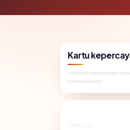
Kartu keperca
Sebelum bertransaksi de
pemindai kami.
Sekilas