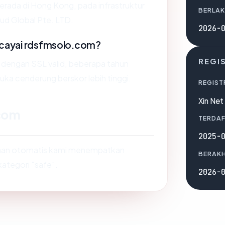
erada di Hong Kong, pada infrastruktur
BERLAK
oud Global Pte. LTD.
2026-
cayai rdsfmsolo.com?
REGI
s dengan SSL valid, beberapa tahun
muka cenderung berskor lebih tinggi.
REGIST
Xin Ne
.com
TERDAF
2025-
saan otomatis kami menempatkan
BERAKH
kategori "safe".
2026-