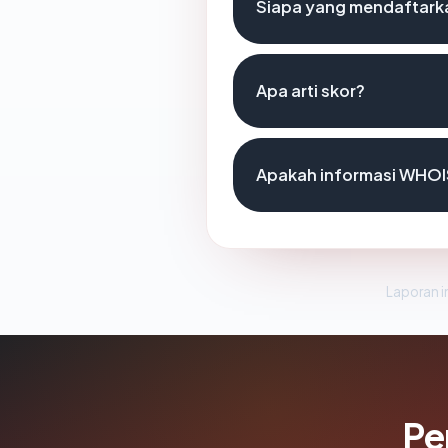
Siapa yang mendaftark
Apa arti skor?
Apakah informasi WHOI
Laporan in
Pe