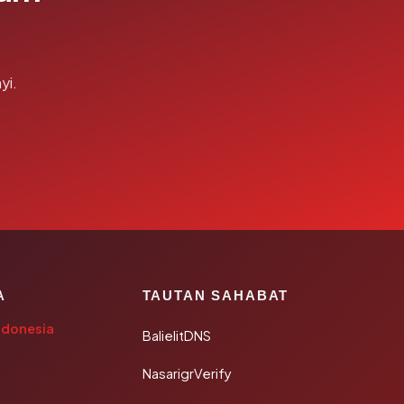
yi.
A
TAUTAN SAHABAT
ndonesia
BalielitDNS
NasarigrVerify