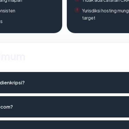
onsisten
Yurisdiksi hosting mun
target
es
 Umum
ienkripsi?
.com?