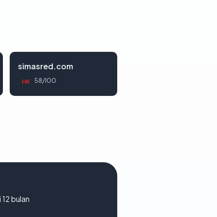
simasred.com
58/100
HK
 12 bulan
A