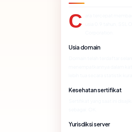
C
ara tercepat memb
usia 0.9 tahun, SSL O
Corporation.
Usia domain
Domain telah terdaftar selam
menempatkannya dalam kat
lebih tua secara statistik kur
Kesehatan sertifikat
Sertifikat yang saat ini disaji
sebagai: OK.
Yurisdiksi server