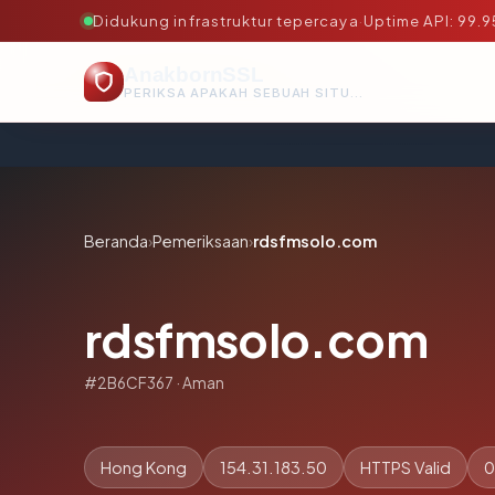
Didukung infrastruktur tepercaya
·
Uptime API: 99.
AnakbornSSL
PERIKSA APAKAH SEBUAH SITUS AMAN, TEPERCAYA, DAN TERVERIFIKASI DALAM HITUNGAN DETIK.
Beranda
›
Pemeriksaan
›
rdsfmsolo.com
rdsfmsolo.com
#2B6CF367 · Aman
Hong Kong
154.31.183.50
HTTPS Valid
0