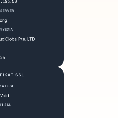
1.183.50
 SERVER
Kong
ENYEDIA
ud Global Pte. LTD
224
FIKAT SSL
KAT SSL
Valid
IT SSL