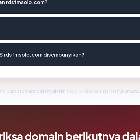
an rdsfmsolo.com?
S rdsfmsolo.com disembunyikan?
i dibuat otomatis dari sinyal teknis publik. Ini bukan nasihat hukum atau
riksa domain berikutnya da