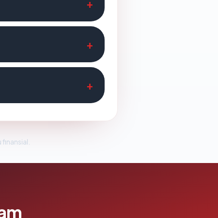
 finansial.
lam