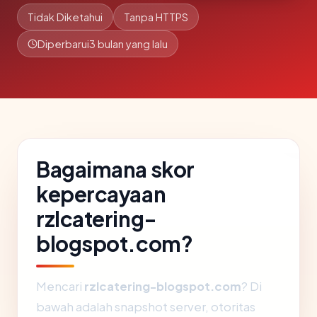
Tidak Diketahui
Tanpa HTTPS
Diperbarui
3 bulan yang lalu
Bagaimana skor
kepercayaan
rzlcatering-
blogspot.com?
Mencari
rzlcatering-blogspot.com
? Di
bawah adalah snapshot server, otoritas