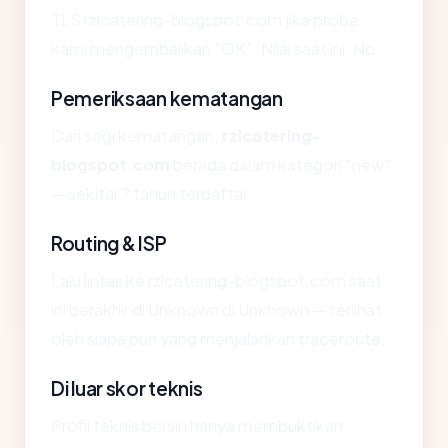
TLS rzlcatering-blogspot.com jika probe
kami mengembalikan "OK". Nilai saat ini: No.
Pemeriksaan kematangan
Dari segi kematangan,
rzlcatering-
blogspot.com
berada dalam kategori "new"
— sekitar ? tahun terdaftar.
Routing & ISP
Lalu lintas ke rzlcatering-blogspot.com saat
ini berakhir di Unknown di Unknown — terlihat
oleh siapa pun yang menjalankan traceroute.
Di luar skor teknis
Profil teknis bersih hanya membuktikan