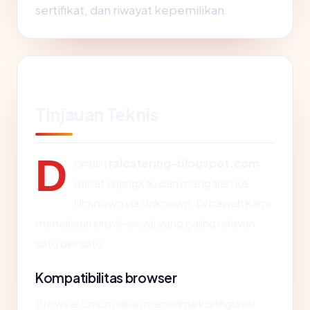
sertifikat, dan riwayat kepemilikan.
Tinjauan Teknis
D
omain
rzlcatering-blogspot.com
dapat dijangkau dan mengarah ke
Unknown via Unknown. Di bawah kami
menelusuri sinyal-sinyal yang paling relevan
satu per satu.
Kompatibilitas browser
Browser umum akan menerima konfigurasi