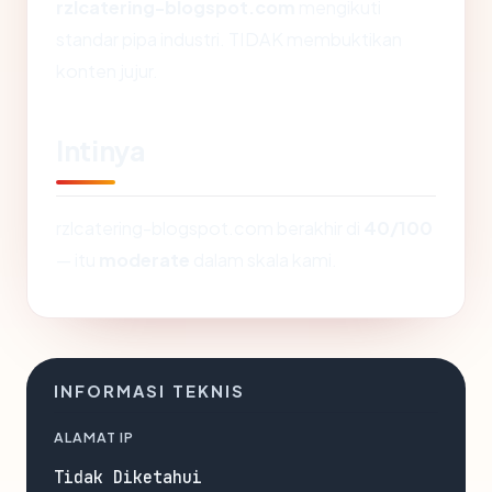
rzlcatering-blogspot.com
mengikuti
standar pipa industri. TIDAK membuktikan
konten jujur.
Intinya
rzlcatering-blogspot.com berakhir di
40/100
— itu
moderate
dalam skala kami.
INFORMASI TEKNIS
ALAMAT IP
Tidak Diketahui