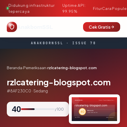
Didukung infrastruktur
Uptime API:
·
Fitur
Cara
Popule
tepercaya
99.95%
AnakbornSSL
Cek Gratis
ANAKBORNSSL · ISSUE 78
Beranda
›
Pemeriksaan
›
rzlcatering-blogspot.com
rzlcatering-blogspot.com
#8AF230C0 · Sedang
40
/ 100