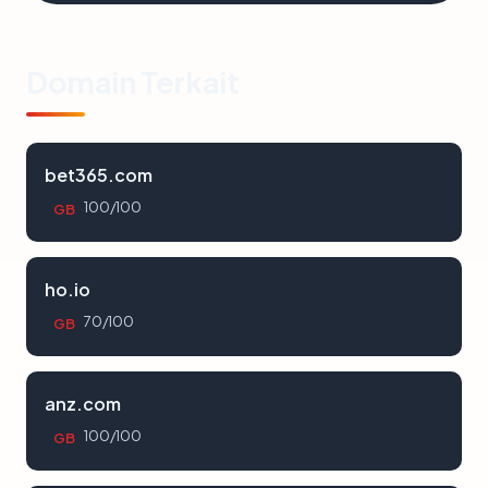
Domain Terkait
bet365.com
100/100
GB
ho.io
70/100
GB
anz.com
100/100
GB