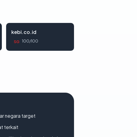
kebi.co.id
100/100
SG
uar negara target
t terkait