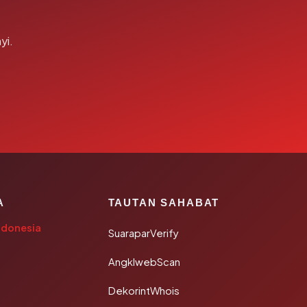
yi.
A
TAUTAN SAHABAT
ndonesia
SuaraparVerify
AngklwebScan
DekorintWhois