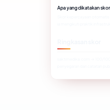
Apa yang dikatakan sko
Skor kepercayaan otomatis
ia mengikuti praktik infrastru
Ringkasan skor
saktimedika.com → 100/100
penyegaran dari catatan publ