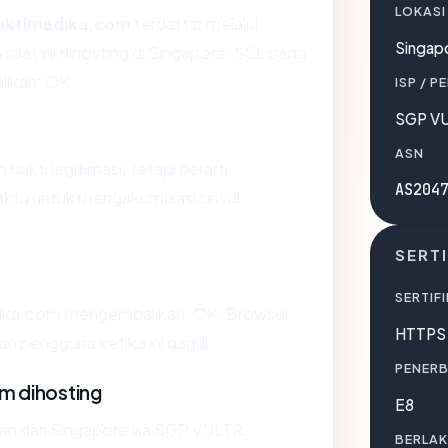
LOKASI
aktimedika.com
terdaftar melalui
Singap
aat ini dihosting di Singapore. SSL pada
ikan: OK.
ISP / P
SGP V
ASN
bukti legitimasi, tetapi berarti
AS204
ktu untuk mengakumulasi sinyal
SERTI
SERTIFI
ika.com mengembalikan: OK. Browser
HTTPS 
 pengguna ketika ini gagal.
PENERB
m dihosting
E8
an dari Singapore via SGP VULTR.
BERLAK