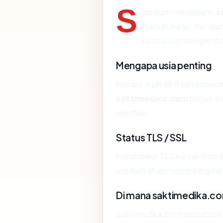
S
ebelum mendalam:
s
NameCheap, Inc. dan s
host apex mengembal
Mengapa usia penting
Rekam jejak 18.8 tahun bukan 
saktimedika.com
punya wa
reputasi.
Status TLS / SSL
Handshake TLS ke saktimed
modern akan memperingatkan
Di mana saktimedika.co
saktimedika.com dioperasik