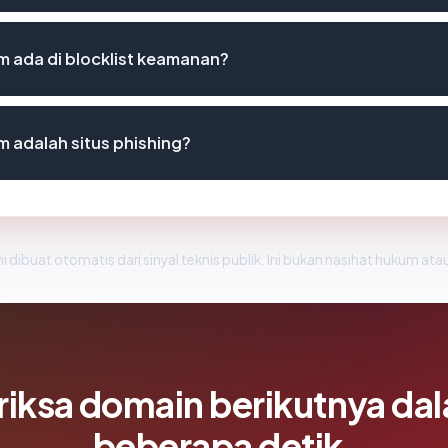
 ada di blocklist keamanan?
 adalah situs phishing?
i dibuat otomatis dari sinyal teknis publik. Ini bukan nasihat hukum atau
riksa domain berikutnya da
beberapa detik.