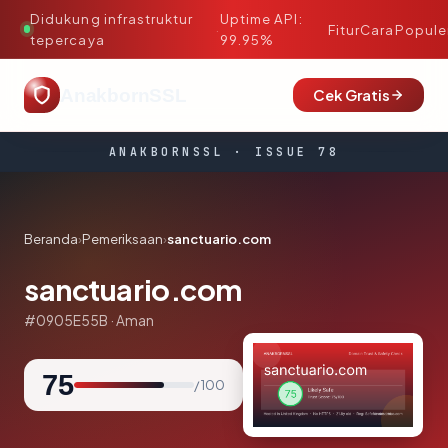
Didukung infrastruktur
Uptime API:
·
Fitur
Cara
Popule
tepercaya
99.95%
AnakbornSSL
Cek Gratis
ANAKBORNSSL · ISSUE 78
Beranda
›
Pemeriksaan
›
sanctuario.com
sanctuario.com
#0905E55B · Aman
75
/ 100