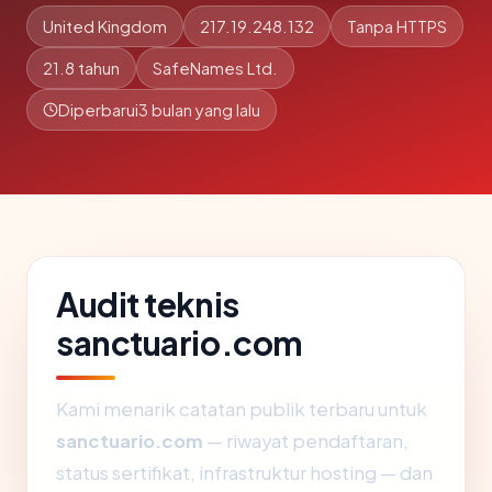
United Kingdom
217.19.248.132
Tanpa HTTPS
21.8 tahun
SafeNames Ltd.
Diperbarui
3 bulan yang lalu
Audit teknis
sanctuario.com
Kami menarik catatan publik terbaru untuk
sanctuario.com
— riwayat pendaftaran,
status sertifikat, infrastruktur hosting — dan