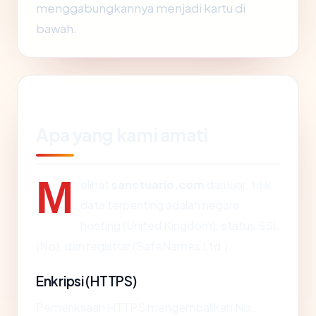
menggabungkannya menjadi kartu di
bawah.
Apa yang kami amati
M
elihat
sanctuario.com
dari luar, titik
data terpenting adalah negara
hosting (United Kingdom), status SSL
(No), dan registrar (SafeNames Ltd.).
Enkripsi (HTTPS)
Pemeriksaan HTTPS mengembalikan No.