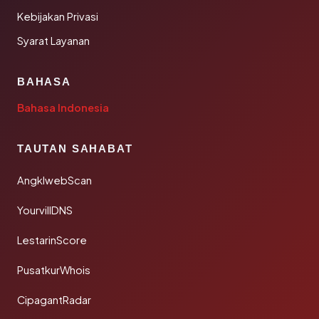
Kebijakan Privasi
Syarat Layanan
BAHASA
Bahasa Indonesia
TAUTAN SAHABAT
AngklwebScan
YourvillDNS
LestarinScore
PusatkurWhois
CipagantRadar