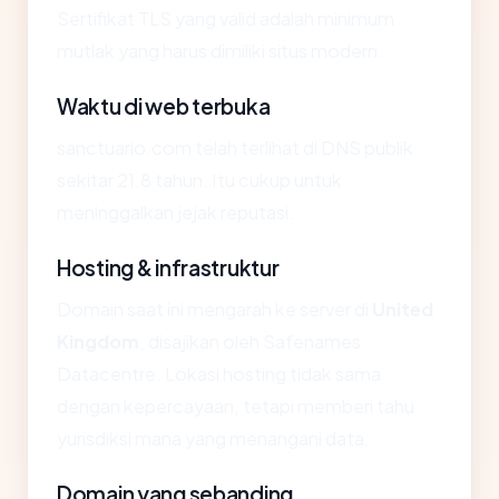
Sertifikat TLS yang valid adalah minimum
mutlak yang harus dimiliki situs modern.
Waktu di web terbuka
sanctuario.com telah terlihat di DNS publik
sekitar 21.8 tahun. Itu cukup untuk
meninggalkan jejak reputasi.
Hosting & infrastruktur
Domain saat ini mengarah ke server di
United
Kingdom
, disajikan oleh Safenames
Datacentre. Lokasi hosting tidak sama
dengan kepercayaan, tetapi memberi tahu
yurisdiksi mana yang menangani data.
Domain yang sebanding