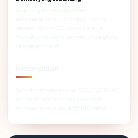
Situs dengan metadata serupa
sanctuario.com
— 21.8 tahun, hosting
United Kingdom, SSL valid — biasanya
mencakup baik bisnis sah maupun cangkang
yang diganti merek.
Kesimpulan
Setelah memadukan sinyal DNS, TLS, RDAP,
dan GeoIP, skor otomatis kami untuk
sanctuario.com
ada di
75/100
(
safe
).