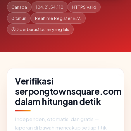
Canada
104.21.54.110
HTTPS Valid
0 tahun
Realtime Register B.V.
Diperbarui
3 bulan yang lalu
Verifikasi
serpongtownsquare.com
dalam hitungan detik
Independen, otomatis, dan gratis —
laporan di bawah mencakup setiap titik