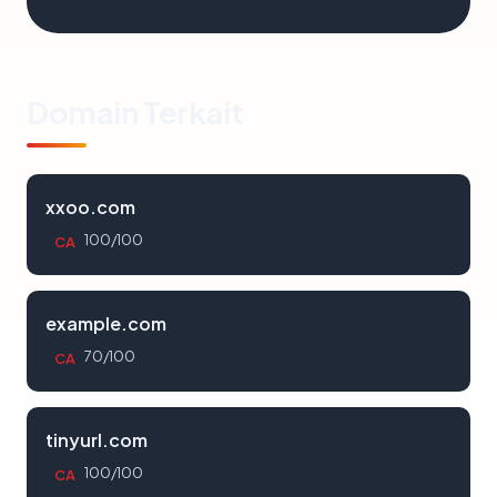
Domain Terkait
xxoo.com
100/100
CA
example.com
70/100
CA
tinyurl.com
100/100
CA