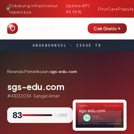
Didukung infrastruktur
Uptime API:
·
Fitur
Cara
Popule
tepercaya
99.95%
AnakbornSSL
Cek Gratis
ANAKBORNSSL · ISSUE 78
Beranda
›
Pemeriksaan
›
sgs-edu.com
sgs-edu.com
#41D32034 · Sangat Aman
83
/ 100