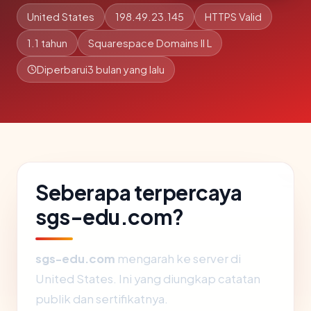
United States
198.49.23.145
HTTPS Valid
1.1 tahun
Squarespace Domains II L
Diperbarui
3 bulan yang lalu
Seberapa terpercaya
sgs-edu.com?
sgs-edu.com
mengarah ke server di
United States. Ini yang diungkap catatan
publik dan sertifikatnya.