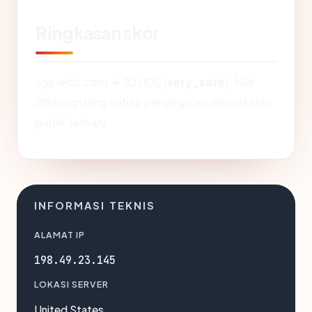
Ringkasan skor
sgs-edu.com → 83/100 (
very_safe
). Nilai
dihitung ulang setiap penyegaran dari catatan
publik terbaru.
INFORMASI TEKNIS
ALAMAT IP
198.49.23.145
LOKASI SERVER
United States