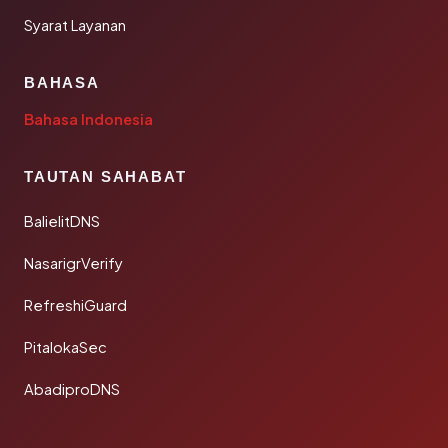
Syarat Layanan
BAHASA
Bahasa Indonesia
TAUTAN SAHABAT
BalielitDNS
NasarigrVerify
RefreshiGuard
PitalokaSec
AbadiproDNS