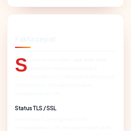
Fakta cepat
S
ebelum mendalam:
sgs-edu.com
terdaftar melalui Squarespace
Domains II LLC dan saat ini dihosting di
United States. SSL pada host apex
mengembalikan: OK.
Status TLS / SSL
Handshake TLS ke sgs-edu.com
mengembalikan: OK. Browser modern akan