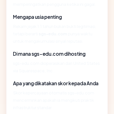
memperingatkan pengguna ketika ini gagal.
Mengapa usia penting
Rekam jejak 1.1 tahun bukan bukti legitimasi,
tetapi berarti
sgs-edu.com
punya waktu
untuk mengakumulasi sinyal reputasi.
Di mana sgs-edu.com dihosting
sgs-edu.com dioperasikan dari United States
via Squarespace, Inc..
Apa yang dikatakan skor kepada Anda
Skor kepercayaan otomatis sgs-edu.com
mencerminkan apakah ia mengikuti praktik
infrastruktur standar.