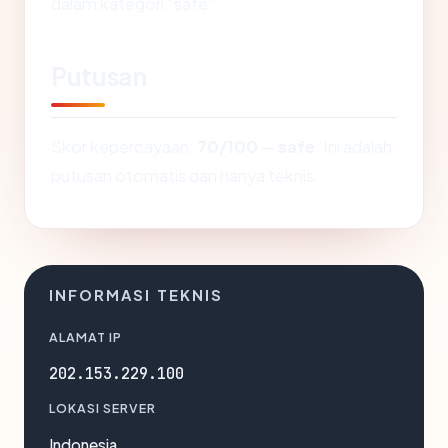
dalam kategori "safe".
Putusan
Skor kepercayaan:
70/100
—
safe
. Ini adalah
putusan otomatis dan hanya teknis.
INFORMASI TEKNIS
ALAMAT IP
202.153.229.100
LOKASI SERVER
Indonesia