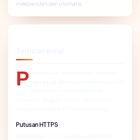
independen dan otomatis.
Temuan awal
P
emeriksaan otomatis kami terhadap
sierad.co.id
mengembalikan respons
DNS bersih yang mengarah ke
Indonesia, disajikan oleh PT IndoInternet,
dengan handshake TLS merespons No.
Putusan HTTPS
Pemeriksaan HTTPS kami ke sierad.co.id