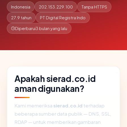
Indonesia
202.153.229.100
Tanpa HTTPS
27.9 tahun
PT Digital Registra Indo
Diperbarui
3 bulan yang lalu
Apakah sierad.co.id
aman digunakan?
Kami memeriksa
sierad.co.id
terhadap
beberapa sumber data publik — DNS, SSL,
RDAP — untuk memberikan gambaran