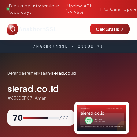
Didukung infrastruktur
Uptime API:
·
Fitur
Cara
Popule
tepercaya
99.95%
AnakbornSSL
Cek Gratis
ANAKBORNSSL · ISSUE 78
Beranda
›
Pemeriksaan
›
sierad.co.id
sierad.co.id
#836D3FC7 · Aman
70
/ 100