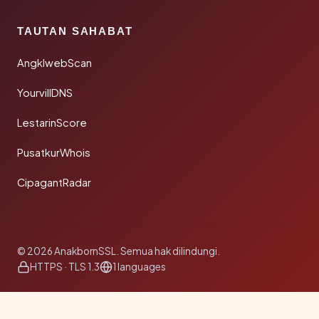
TAUTAN SAHABAT
AngklwebScan
YourvillDNS
LestarinScore
PusatkurWhois
CipagantRadar
© 2026 AnakbornSSL. Semua hak dilindungi.
HTTPS · TLS 1.3
1 languages