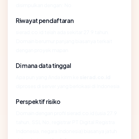
disimpulkan dengan: No.
Riwayat pendaftaran
sierad.co.id telah ada sekitar 27.9 tahun.
Domain berumur panjang biasanya terkait
dengan proyek mapan.
Di mana data tinggal
Apa pun yang Anda kirim ke
sierad.co.id
diproses di server yang berlokasi di Indonesia.
Perspektif risiko
Domain dengan profil sierad.co.id (usia 27.9
tahun, SSL No, registrar PT Digital Registra
Indonesia, negara Indonesia) biasanya jatuh