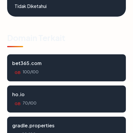
Tidak Diketahui
Domain Terkait
bet365.com
100/100
GB
ho.io
70/100
GB
gradle.properties