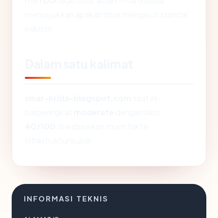
membuktikan situs aman — hanya bisa
menunjukkan apakah situs mengikuti standar
industri.
Dalam satu kalimat
sinar-krida-blogspot.com
saat ini
berperingkat
moderate
dengan skor
40/100
, berdasarkan murni fakta
infrastruktur publik.
INFORMASI TEKNIS