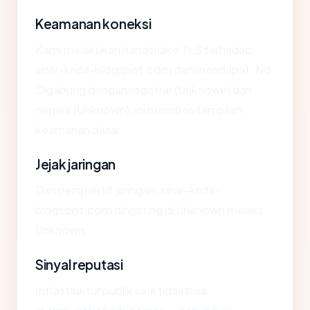
Keamanan koneksi
Kami melakukan handshake TLS terhadap
sinar-krida-blogspot.com dan mendapat: No.
Digabung dengan registrar (Unknown) dan
negara (Unknown), ini memberi tampilan
keamanan dasar.
Jejak jaringan
Dari perspektif jaringan, sinar-krida-
blogspot.com dihosting di Unknown melalui
Unknown.
Sinyal reputasi
Infrastruktur publik saja tidak bisa