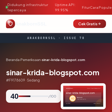
Didukung infrastruktur
Uptime API:
·
Fitur
Cara
Popule
tepercaya
99.95%
AnakbornSSL
Cek Gratis
ANAKBORNSSL · ISSUE 78
Beranda
›
Pemeriksaan
›
sinar-krida-blogspot.com
sinar-krida-blogspot.com
#F9178609 · Sedang
40
/ 100