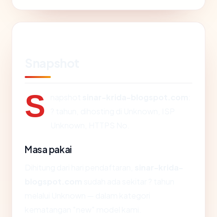
Snapshot
S
napshot
sinar-krida-blogspot.com
:
? tahun, dihosting di Unknown, ISP
Unknown, HTTPS No.
Masa pakai
Dihitung dari hari pendaftaran,
sinar-krida-
blogspot.com
sudah ada sekitar ? tahun
melalui Unknown — dalam kategori
kematangan "new" model kami.