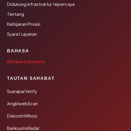
Didukung infrastruktur tepercaya
Tentang
Kebijakan Privasi
Syarat Layanan
BAHASA
Bahasa Indonesia
TAUTAN SAHABAT
SuaraparVerify
AngklwebScan
DekorintWhois
BanksumsRadar