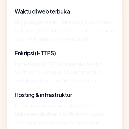
Waktu di web terbuka
singgalangjatimadiri-indonetwork.co.id telah
terlihat di DNS publik sekitar ? tahun. Itu cukup
untuk meninggalkan jejak reputasi.
Enkripsi (HTTPS)
Pemeriksaan HTTPS mengembalikan No.
Sertifikat TLS yang valid adalah minimum
mutlak yang harus dimiliki situs modern.
Hosting & infrastruktur
Domain saat ini mengarah ke server di
Unknown
, disajikan oleh Unknown. Lokasi
hosting tidak sama dengan kepercayaan,