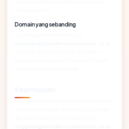
tetapi memberi tahu yurisdiksi mana yang
menangani data.
Domain yang sebanding
Situs dengan metadata serupa
singgalangjatimadiri-indonetwork.co.id
— ? tahun, hosting Unknown, SSL valid —
biasanya mencakup baik bisnis sah maupun
cangkang yang diganti merek.
Kesimpulan
Setelah memadukan sinyal DNS, TLS, RDAP,
dan GeoIP, skor otomatis kami untuk
singgalangjatimadiri-indonetwork.co.id