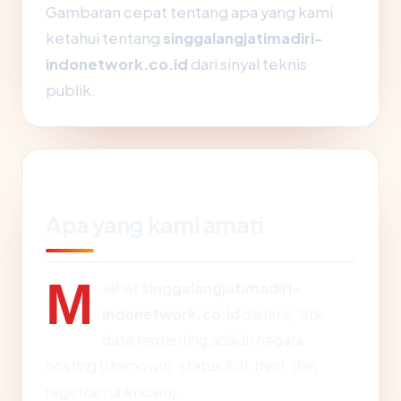
Gambaran cepat tentang apa yang kami
ketahui tentang
singgalangjatimadiri-
indonetwork.co.id
dari sinyal teknis
publik.
Apa yang kami amati
M
elihat
singgalangjatimadiri-
indonetwork.co.id
dari luar, titik
data terpenting adalah negara
hosting (Unknown), status SSL (No), dan
registrar (Unknown).