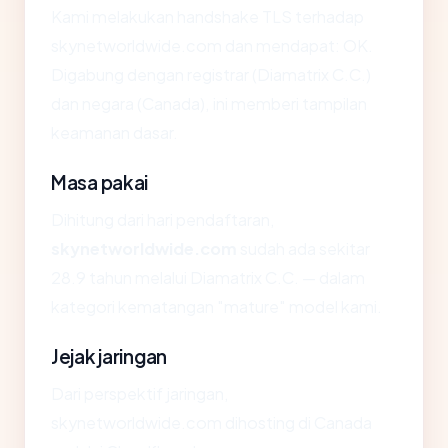
Kami melakukan handshake TLS terhadap
skynetworldwide.com dan mendapat: OK.
Digabung dengan registrar (Diamatrix C.C.)
dan negara (Canada), ini memberi tampilan
keamanan dasar.
Masa pakai
Dihitung dari hari pendaftaran,
skynetworldwide.com
sudah ada sekitar
28.9 tahun melalui Diamatrix C.C. — dalam
kategori kematangan "mature" model kami.
Jejak jaringan
Dari perspektif jaringan,
skynetworldwide.com dihosting di Canada