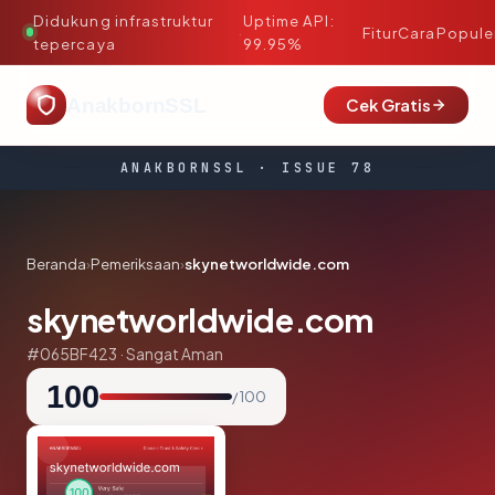
Didukung infrastruktur
Uptime API:
·
Fitur
Cara
Popule
tepercaya
99.95%
AnakbornSSL
Cek Gratis
ANAKBORNSSL · ISSUE 78
Beranda
›
Pemeriksaan
›
skynetworldwide.com
skynetworldwide.com
#065BF423 · Sangat Aman
100
/ 100