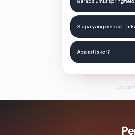
Berapa umur springfield
Siapa yang mendaftarka
Apa arti skor?
Laporan in
Pe