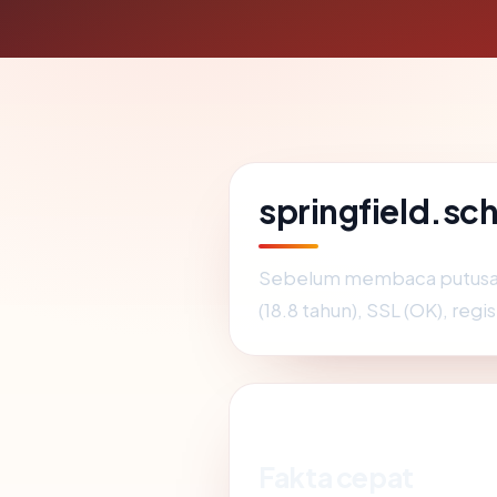
springfield.sc
Sebelum membaca putusan,
(18.8 tahun), SSL (OK), regis
Fakta cepat