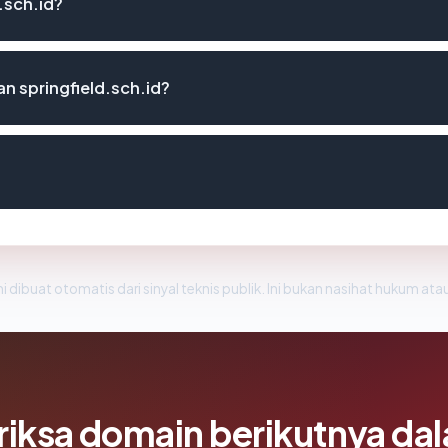
.sch.id?
n springfield.sch.id?
i dibuat otomatis dari sinyal teknis publik. Ini bukan nasihat hukum atau
riksa domain berikutnya da