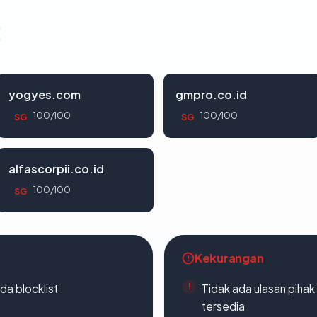
t
yogyes.com
gmpro.co.id
100/100
100/100
SG
SG
alfascorpii.co.id
100/100
SG
Kekurangan
da blocklist
Tidak ada ulasan piha
tersedia