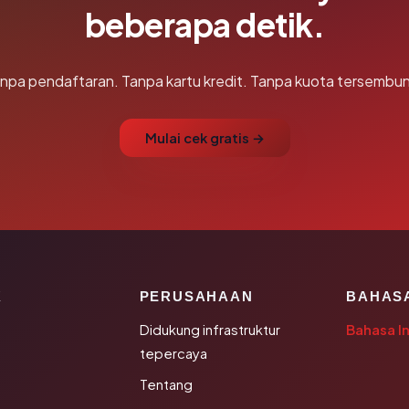
beberapa detik.
npa pendaftaran. Tanpa kartu kredit. Tanpa kuota tersembun
Mulai cek gratis →
K
PERUSAHAAN
BAHAS
Didukung infrastruktur
Bahasa I
tepercaya
Tentang