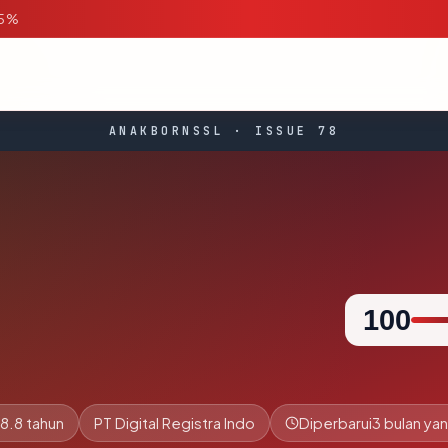
95%
ANAKBORNSSL · ISSUE 78
100
18.8 tahun
PT Digital Registra Indo
Diperbarui
3 bulan yan