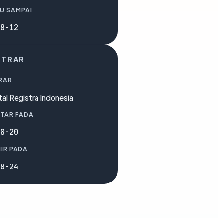
U SAMPAI
08-12
STRAR
RAR
tal Registra Indonesia
TAR PADA
08-20
IR PADA
08-24