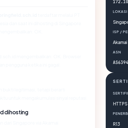
172.1
LOKASI
pringfield.sch.id
terdaftar melalui PT
Singap
esia dan saat ini dihosting di Singapore.
mengembalikan: OK.
ISP / P
Akamai
ASN
ld.sch.id mengembalikan: OK. Browser
AS639
 pengguna ketika ini gagal.
SERTI
bukti legitimasi, tetapi berarti
SERTIFI
tu untuk mengakumulasi sinyal reputasi.
HTTPS 
id dihosting
PENERB
an dari Singapore via Akamai
R13