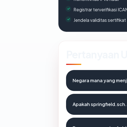
Registrar terverifikasi IC
Jendela validitas sertifikat 
Pertanyaan
Negara mana yang menja
Apakah springfield.sch.i