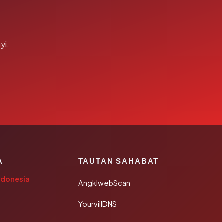
yi.
A
TAUTAN SAHABAT
ndonesia
AngklwebScan
YourvillDNS