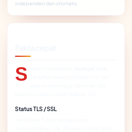
independen dan otomatis.
Fakta cepat
S
ebelum mendalam:
ssplegal.com
terdaftar melalui GKG.Net, Inc. dan
saat ini dihosting di Indonesia. SSL
pada host apex mengembalikan: OK.
Status TLS / SSL
Handshake TLS ke ssplegal.com
mengembalikan: OK. Browser modern akan