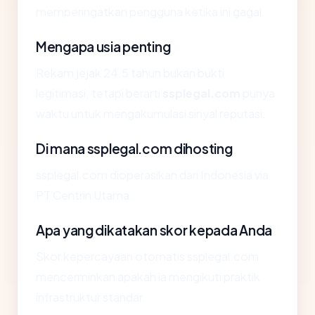
memperingatkan pengguna ketika ini gagal.
Mengapa usia penting
Rekam jejak 24.5 tahun bukan bukti
legitimasi, tetapi berarti
ssplegal.com
punya
waktu untuk mengakumulasi sinyal reputasi.
Di mana ssplegal.com dihosting
ssplegal.com dioperasikan dari Indonesia via
PT Centrin Utama.
Apa yang dikatakan skor kepada Anda
Skor kepercayaan otomatis ssplegal.com
mencerminkan apakah ia mengikuti praktik
infrastruktur standar.