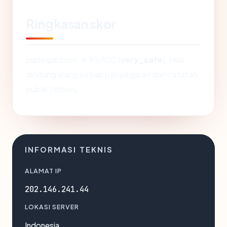
Ringkasan skor
ssplegal.com → 95/100 (
very_safe
). Nilai
dihitung ulang setiap penyegaran dari catatan
publik terbaru.
INFORMASI TEKNIS
ALAMAT IP
202.146.241.44
LOKASI SERVER
Indonesia