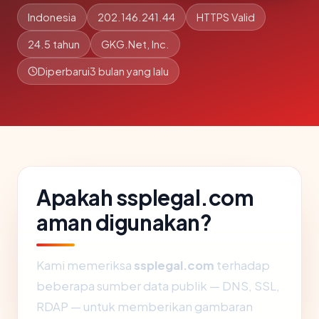
Indonesia
202.146.241.44
HTTPS Valid
24.5 tahun
GKG.Net, Inc.
Diperbarui
3 bulan yang lalu
Apakah ssplegal.com
aman digunakan?
Kami memeriksa
ssplegal.com
terhadap
beberapa sumber data publik — DNS, SSL,
RDAP — untuk memberikan gambaran