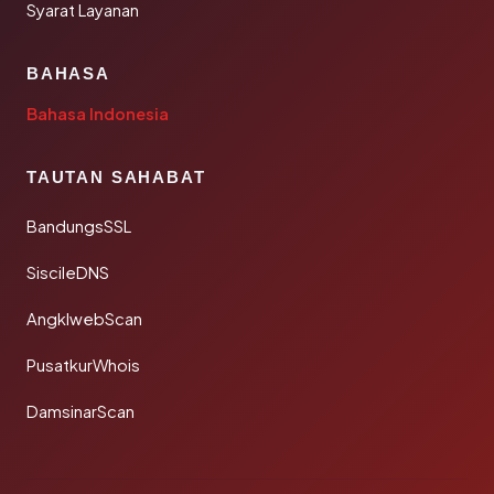
Syarat Layanan
BAHASA
Bahasa Indonesia
TAUTAN SAHABAT
BandungsSSL
SiscileDNS
AngklwebScan
PusatkurWhois
DamsinarScan