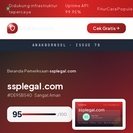
Didukung infrastruktur
Uptime API:
·
Fitur
Cara
Popule
tepercaya
99.95%
AnakbornSSL
Cek Gratis
ANAKBORNSSL · ISSUE 78
Beranda
›
Pemeriksaan
›
ssplegal.com
ssplegal.com
#DE95B540 · Sangat Aman
95
/ 100