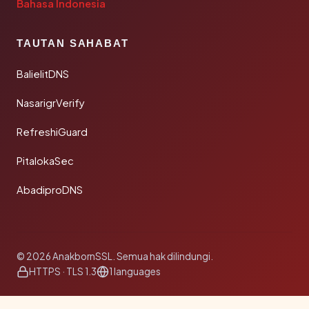
Bahasa Indonesia
TAUTAN SAHABAT
BalielitDNS
NasarigrVerify
RefreshiGuard
PitalokaSec
AbadiproDNS
© 2026 AnakbornSSL. Semua hak dilindungi.
HTTPS · TLS 1.3
1 languages