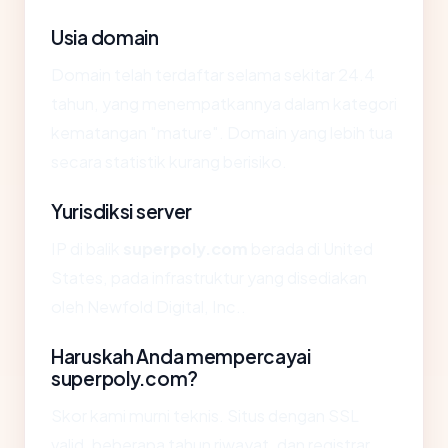
Usia domain
Domain telah terdaftar selama sekitar 24.4
tahun, yang menempatkannya dalam kategori
kematangan "mature". Domain yang lebih tua
secara statistik kurang berisiko.
Yurisdiksi server
IP di balik
superpoly.com
berada di United
States, pada infrastruktur yang disediakan
oleh Newfold Digital, Inc..
Haruskah Anda mempercayai
superpoly.com?
Skor kami murni teknis. Situs dengan SSL
valid, beberapa tahun riwayat, dan registrar