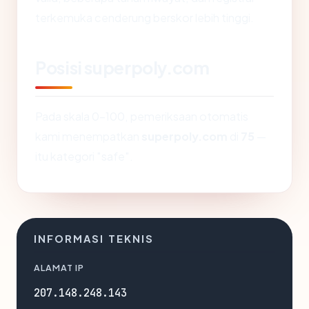
terkemuka cenderung berskor lebih tinggi.
Posisi superpoly.com
Pada skala 0-100, pemeriksaan otomatis
kami menempatkan
superpoly.com
di
75
—
itu kategori "safe".
INFORMASI TEKNIS
ALAMAT IP
207.148.248.143