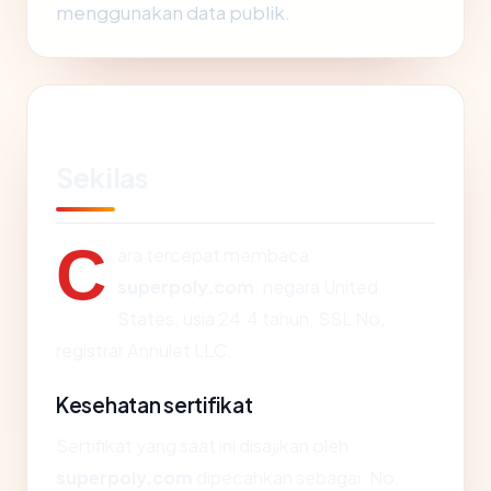
menggunakan data publik.
Sekilas
C
ara tercepat membaca
superpoly.com
: negara United
States, usia 24.4 tahun, SSL No,
registrar Annulet LLC.
Kesehatan sertifikat
Sertifikat yang saat ini disajikan oleh
superpoly.com
dipecahkan sebagai: No.