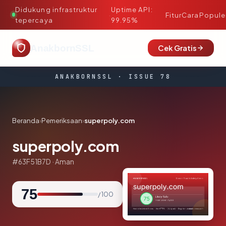
Didukung infrastruktur
Uptime API:
·
Fitur
Cara
Popule
tepercaya
99.95%
AnakbornSSL
Cek Gratis
ANAKBORNSSL · ISSUE 78
Beranda
›
Pemeriksaan
›
superpoly.com
superpoly.com
#63F51B7D · Aman
75
/ 100