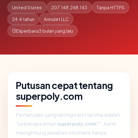
United States
207.148.248.143
Tanpa HTTPS
24.4 tahun
Annulet LLC
Diperbarui
3 bulan yang lalu
Putusan cepat tentang
superpoly.com
Pertanyaan yang sering kami terima adalah
"seberapa aman
superpoly.com
?". Kami
menghitung jawaban otomatis hanya