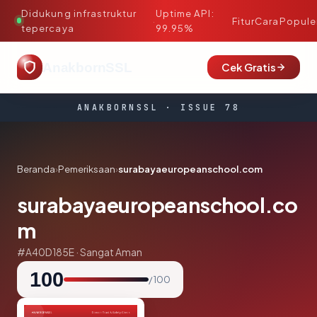
Didukung infrastruktur
Uptime API:
·
Fitur
Cara
Popule
tepercaya
99.95%
AnakbornSSL
Cek Gratis
ANAKBORNSSL · ISSUE 78
Beranda
›
Pemeriksaan
›
surabayaeuropeanschool.com
surabayaeuropeanschool.co
m
#A40D185E · Sangat Aman
100
/ 100