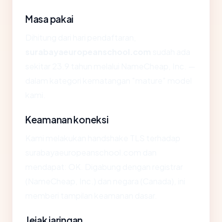
Masa pakai
Dihitung dari hari pendaftaran,
surabayaeuropeanschool.com
sudah ada
sekitar 23.9 tahun melalui NameCheap, Inc. —
dalam kategori kematangan "mature" model
kami.
Keamanan koneksi
Kami melakukan handshake TLS terhadap
surabayaeuropeanschool.com dan
mendapat: OK. Digabung dengan registrar
(NameCheap, Inc.) dan negara (Canada), ini
memberi tampilan keamanan dasar.
Jejak jaringan