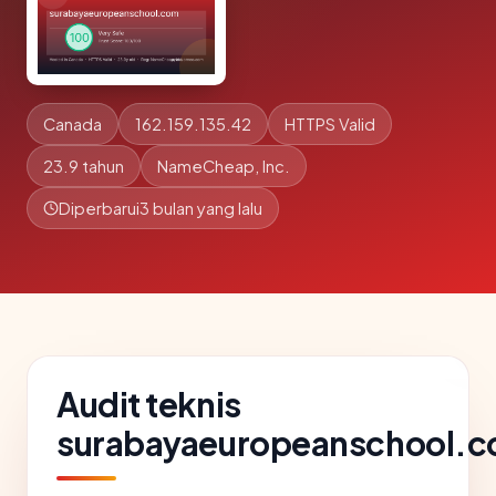
Canada
162.159.135.42
HTTPS Valid
23.9 tahun
NameCheap, Inc.
Diperbarui
3 bulan yang lalu
Audit teknis
surabayaeuropeanschool.