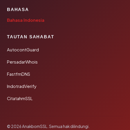
BAHASA
Bahasa Indonesia
TAUTAN SAHABAT
AutocontGuard
PersadarWhois
FastfmDNS
IndotradVerify
CitatahmSSL
© 2026 AnakbornSSL. Semua hak dilindungi.