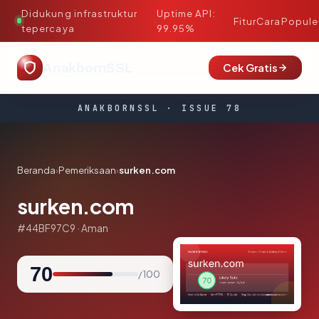
Didukung infrastruktur
Uptime API:
·
Fitur
Cara
Popule
tepercaya
99.95%
AnakbornSSL
Cek Gratis
ANAKBORNSSL · ISSUE 78
Beranda
›
Pemeriksaan
›
surken.com
surken.com
#44BF97C9 · Aman
70
/ 100