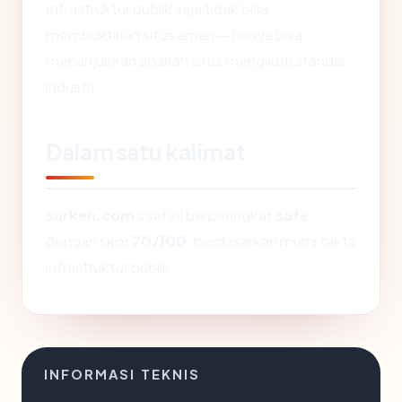
Infrastruktur publik saja tidak bisa
membuktikan situs aman — hanya bisa
menunjukkan apakah situs mengikuti standar
industri.
Dalam satu kalimat
surken.com
saat ini berperingkat
safe
dengan skor
70/100
, berdasarkan murni fakta
infrastruktur publik.
INFORMASI TEKNIS