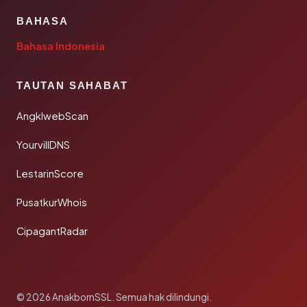
BAHASA
Bahasa Indonesia
TAUTAN SAHABAT
AngklwebScan
YourvillDNS
LestarinScore
PusatkurWhois
CipagantRadar
© 2026 AnakbornSSL. Semua hak dilindungi.