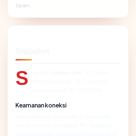
Spain.
Snapshot
S
napshot
surken.com
: 17.3 tahun,
dihosting di Spain, ISP Soluciones
Corporativas IP, SL, HTTPS No.
Keamanan koneksi
Kami melakukan handshake TLS terhadap
surken.com dan mendapat: No. Digabung
dengan registrar (Soluciones Corporativas IP,