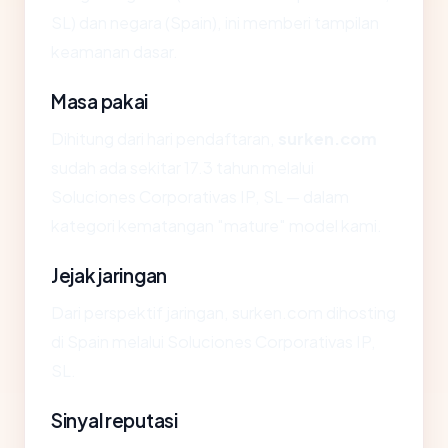
SL) dan negara (Spain), ini memberi tampilan
keamanan dasar.
Masa pakai
Dihitung dari hari pendaftaran,
surken.com
sudah ada sekitar 17.3 tahun melalui
Soluciones Corporativas IP, SL — dalam
kategori kematangan "mature" model kami.
Jejak jaringan
Dari perspektif jaringan, surken.com dihosting
di Spain melalui Soluciones Corporativas IP,
SL.
Sinyal reputasi