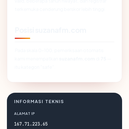
valid, beberapa tahun riwayat, dan registrar
terkemuka cenderung berskor lebih tinggi.
Posisi suzanafm.com
Pada skala 0-100, pemeriksaan otomatis
kami menempatkan
suzanafm.com
di
75
—
itu kategori "safe".
INFORMASI TEKNIS
ALAMAT IP
167.71.223.65