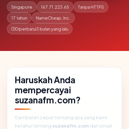
Singapore
167.71.223.65
Tanpa HTTPS
17 tahun
NameCheap, Inc.
Diperbarui
3 bulan yang lalu
Haruskah Anda
mempercayai
suzanafm.com?
Gambaran cepat tentang apa yang kami
ketahui tentang
suzanafm.com
dari sinyal