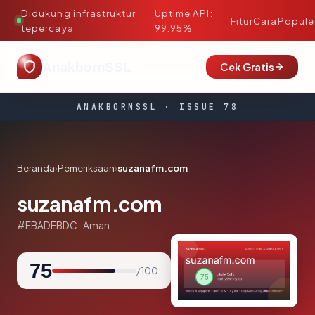
Didukung infrastruktur
Uptime API:
·
Fitur
Cara
Popule
tepercaya
99.95%
AnakbornSSL
Cek Gratis
ANAKBORNSSL · ISSUE 78
Beranda
›
Pemeriksaan
›
suzanafm.com
suzanafm.com
#EBADEBDC · Aman
75
/ 100