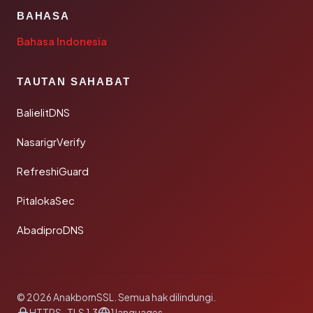
BAHASA
Bahasa Indonesia
TAUTAN SAHABAT
BalielitDNS
NasarigrVerify
RefreshiGuard
PitalokaSec
AbadiproDNS
© 2026 AnakbornSSL. Semua hak dilindungi.
HTTPS · TLS 1.3
1 languages