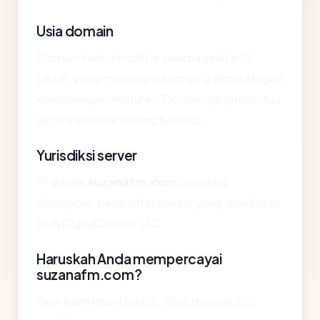
Usia domain
Domain telah terdaftar selama sekitar 17
tahun, yang menempatkannya dalam kategori
kematangan "mature". Domain yang lebih tua
secara statistik kurang berisiko.
Yurisdiksi server
IP di balik
suzanafm.com
berada di
Singapore, pada infrastruktur yang disediakan
oleh DigitalOcean, LLC.
Haruskah Anda mempercayai
suzanafm.com?
Skor kami murni teknis. Situs dengan SSL