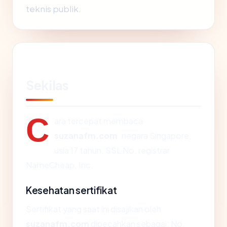
teknis publik.
Sekilas
C
ara tercepat membaca
suzanafm.com
: negara Singapore,
usia 17 tahun, SSL No, registrar
NameCheap, Inc..
Kesehatan sertifikat
Sertifikat yang saat ini disajikan oleh
suzanafm.com
dipecahkan sebagai: No.