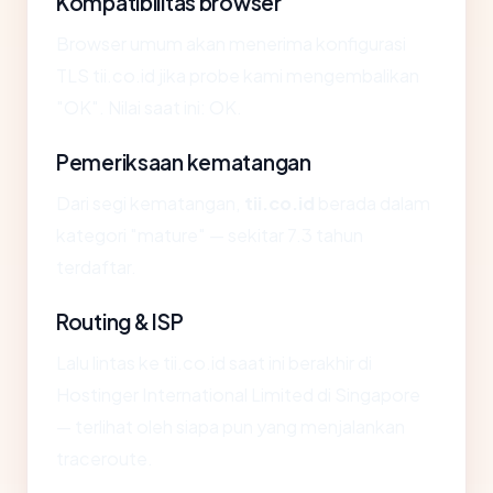
Kompatibilitas browser
Browser umum akan menerima konfigurasi
TLS tii.co.id jika probe kami mengembalikan
"OK". Nilai saat ini: OK.
Pemeriksaan kematangan
Dari segi kematangan,
tii.co.id
berada dalam
kategori "mature" — sekitar 7.3 tahun
terdaftar.
Routing & ISP
Lalu lintas ke tii.co.id saat ini berakhir di
Hostinger International Limited di Singapore
— terlihat oleh siapa pun yang menjalankan
traceroute.