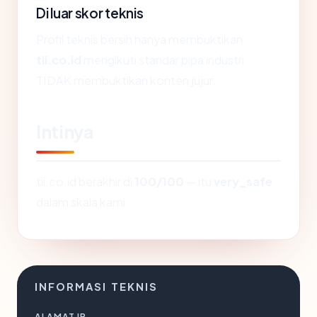
Di luar skor teknis
Profil teknis bersih hanya membuktikan
tii.co.id
mengikuti standar pipa industri.
TIDAK membuktikan konten jujur.
Intinya
tii.co.id berakhir di
100/100
— itu
very_safe
dalam skala kami.
INFORMASI TEKNIS
ALAMAT IP