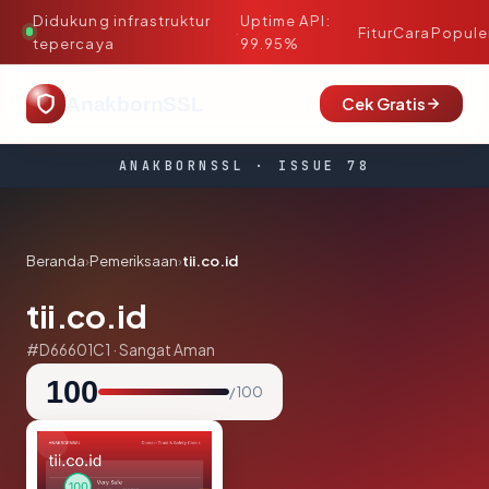
Didukung infrastruktur
Uptime API:
·
Fitur
Cara
Popule
tepercaya
99.95%
AnakbornSSL
Cek Gratis
ANAKBORNSSL · ISSUE 78
Beranda
›
Pemeriksaan
›
tii.co.id
tii.co.id
#D66601C1 · Sangat Aman
100
/ 100