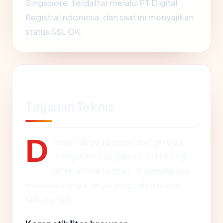
Singapore, terdaftar melalui PT Digital
Registra Indonesia, dan saat ini menyajikan
status SSL OK.
Tinjauan Teknis
D
omain
tii.co.id
dapat dijangkau dan
mengarah ke Singapore via Hostinger
International Limited. Di bawah kami
menelusuri sinyal-sinyal yang paling relevan
satu per satu.