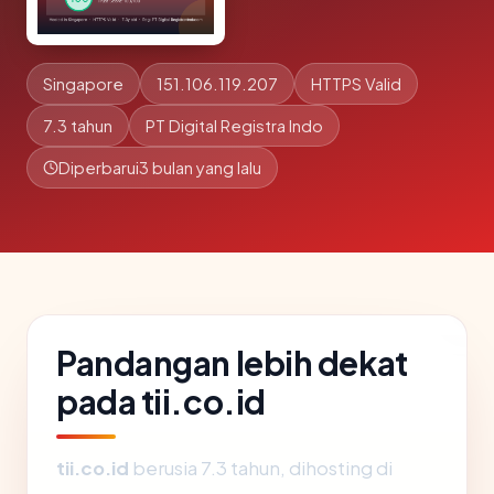
Singapore
151.106.119.207
HTTPS Valid
7.3 tahun
PT Digital Registra Indo
Diperbarui
3 bulan yang lalu
Pandangan lebih dekat
pada tii.co.id
tii.co.id
berusia 7.3 tahun, dihosting di