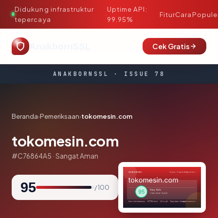
Didukung infrastruktur
Uptime API:
·
Fitur
Cara
Popule
tepercaya
99.95%
AnakbornSSL
Cek Gratis
ANAKBORNSSL · ISSUE 78
Beranda
›
Pemeriksaan
›
tokomesin.com
tokomesin.com
#C76864A5 · Sangat Aman
95
/ 100