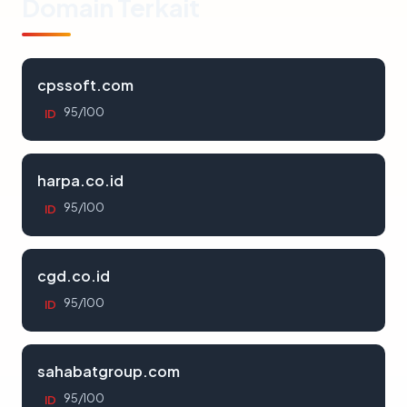
Domain Terkait
cpssoft.com
95/100
ID
harpa.co.id
95/100
ID
cgd.co.id
95/100
ID
sahabatgroup.com
95/100
ID