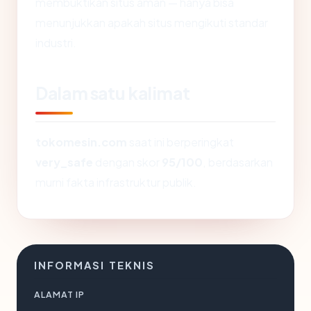
membuktikan situs aman — hanya bisa
menunjukkan apakah situs mengikuti standar
industri.
Dalam satu kalimat
tokomesin.com
saat ini berperingkat
very_safe
dengan skor
95/100
, berdasarkan
murni fakta infrastruktur publik.
INFORMASI TEKNIS
ALAMAT IP