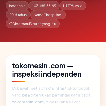
Indonesia
103.185.53.85
HTTPS Valid
20.8 tahun
NameCheap, Inc.
Diperbarui
3 bulan yang lalu
tokomesin.com —
inspeksi independen
Di bawah: setiap fakta infrastruktur publik
yang bisa ditemukan pemindai kami pada
tokomesin.com
, dipetakan ke skor