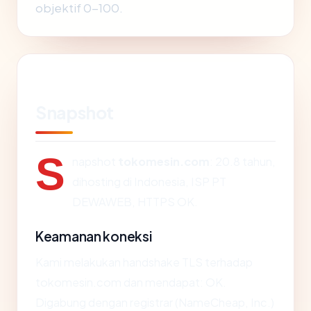
objektif 0-100.
Snapshot
S
napshot
tokomesin.com
: 20.8 tahun,
dihosting di Indonesia, ISP PT
DEWAWEB, HTTPS OK.
Keamanan koneksi
Kami melakukan handshake TLS terhadap
tokomesin.com dan mendapat: OK.
Digabung dengan registrar (NameCheap, Inc.)