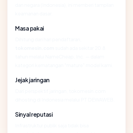
dan negara (Indonesia), ini memberi tampilan
keamanan dasar.
Masa pakai
Dihitung dari hari pendaftaran,
tokomesin.com
sudah ada sekitar 20.8
tahun melalui NameCheap, Inc. — dalam
kategori kematangan "mature" model kami.
Jejak jaringan
Dari perspektif jaringan, tokomesin.com
dihosting di Indonesia melalui PT DEWAWEB.
Sinyal reputasi
Infrastruktur publik saja tidak bisa