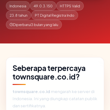
Indonesia
49.0.3.150
HTTPS Valid
23.8 tahun
PT Digital Registra Indo
Diperbarui
3 bulan yang lalu
Seberapa terpercaya
townsquare.co.id?
townsquare.co.id
mengarah ke server di
Indonesia. Ini yang diungkap catatan publik
dan sertifikatnya.