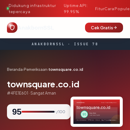
Didukung infrastruktur
Uptime API:
·
Fitur
Cara
Popule
tepercaya
99.95%
AnakbornSSL
Cek Gratis
ANAKBORNSSL · ISSUE 78
Beranda
›
Pemeriksaan
›
townsquare.co.id
townsquare.co.id
#4FE1E601 · Sangat Aman
95
/ 100