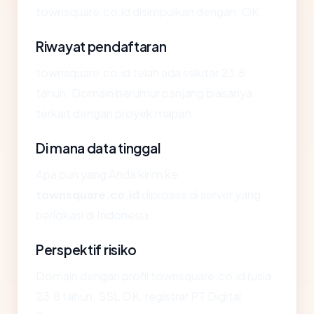
townsquare.co.id disimpulkan dengan: OK.
Riwayat pendaftaran
townsquare.co.id telah ada sekitar 23.8
tahun. Domain berumur panjang biasanya
terkait dengan proyek mapan.
Di mana data tinggal
Apa pun yang Anda kirim ke
townsquare.co.id
diproses di server yang
berlokasi di Indonesia.
Perspektif risiko
Domain dengan profil townsquare.co.id (usia
23.8 tahun, SSL OK, registrar PT Digital