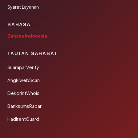
Syarat Layanan
BAHASA
Bahasa Indonesia
TAUTAN SAHABAT
SuaraparVerify
AngklwebScan
DekorintWhois
BanksumsRadar
HadirentGuard