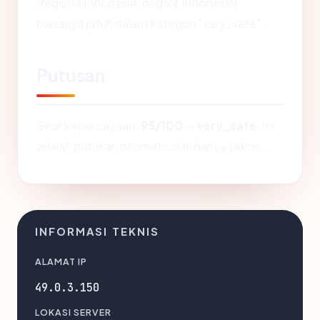
Registra Indonesia, negara Indonesia)
biasanya jatuh dalam kategori "very_safe".
Putusan
Skor kepercayaan:
95/100
—
very_safe
. Ini
adalah putusan otomatis dan hanya teknis.
INFORMASI TEKNIS
ALAMAT IP
49.0.3.150
LOKASI SERVER