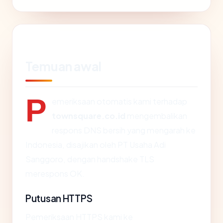
Temuan awal
P
emeriksaan otomatis kami terhadap
townsquare.co.id
mengembalikan
respons DNS bersih yang mengarah ke
Indonesia, disajikan oleh PT Usaha Adi
Sanggoro, dengan handshake TLS
merespons OK.
Putusan HTTPS
Pemeriksaan HTTPS kami ke