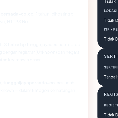
Tidak
LOKASI
apersada-co.cc
: ? tahun, dihosting di
Tidak D
wn, HTTPS No.
ISP / P
Tidak D
TLS terhadap tunggaljayapersada-co.cc
 dengan registrar (Unknown) dan negara
SERTI
ilan keamanan dasar.
SERTIFI
Tanpa 
n,
tunggaljayapersada-co.cc
sudah
 Unknown — dalam kategori kematangan
REGI
REGIST
Tidak D