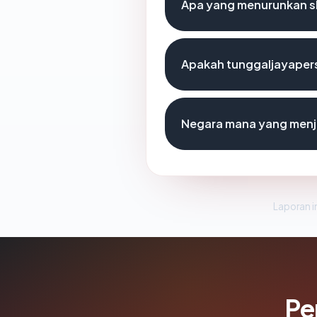
Apa yang menurunkan s
Apakah tunggaljayaper
Negara mana yang menj
Laporan in
Pe