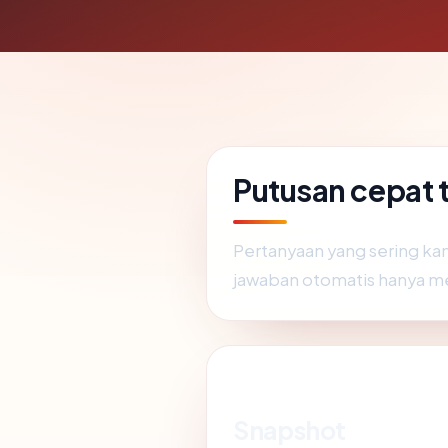
Putusan cepat 
Pertanyaan yang sering ka
jawaban otomatis hanya m
Snapshot