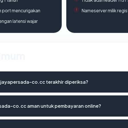
n port mencurigakan
Nameserver milik regi
engan latensi wajar
 Umum
ljayapersada-co.cc terakhir diperiksa?
sada-co.cc aman untuk pembayaran online?