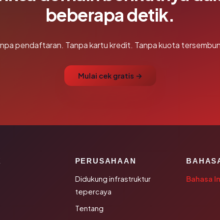
beberapa detik.
npa pendaftaran. Tanpa kartu kredit. Tanpa kuota tersembun
Mulai cek gratis →
K
PERUSAHAAN
BAHAS
Didukung infrastruktur
Bahasa I
tepercaya
Tentang