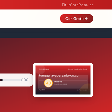
Fitur
Cara
Populer
Cek Gratis
/ 100