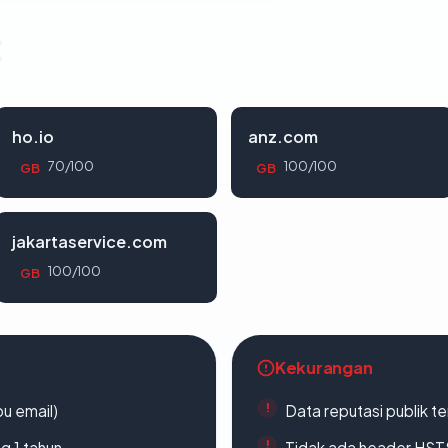
t
ho.io
anz.com
70/100
100/100
GB
GB
jakartaservice.com
100/100
GB
Kekurangan
u email)
Data reputasi publik t
g 1 tahun
Tidak ada header HST