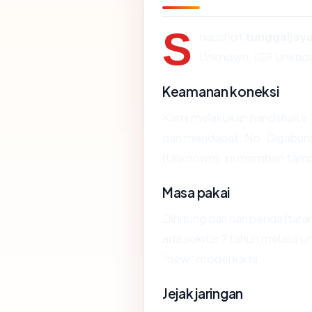
S
napshot
tunggaljay
Unknown, ISP Unkno
Keamanan koneksi
Kami melakukan handshake 
dan mendapat: No. Digabung
(Unknown), ini memberi tamp
Masa pakai
Dihitung dari hari pendaftara
ada sekitar ? tahun melalui
"new" model kami.
Jejak jaringan