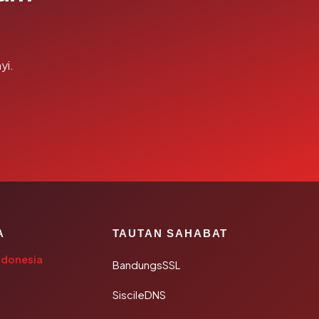
yi.
A
TAUTAN SAHABAT
ndonesia
BandungsSSL
SiscileDNS