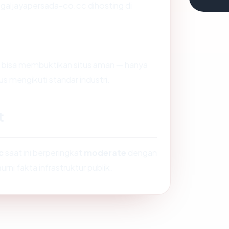
nggaljayapersada-co.cc dihosting di
dak bisa membuktikan situs aman — hanya
s mengikuti standar industri.
t
c
saat ini berperingkat
moderate
dengan
rni fakta infrastruktur publik.