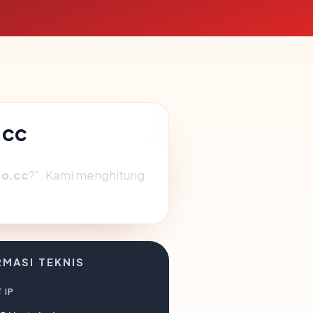
.cc
co.cc
?". Kami menghitung
RMASI TEKNIS
 IP