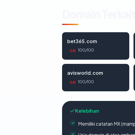
Domain Terkai
bet365.com
100/100
GB
avisworld.com
100/100
GB
Kelebihan
Memiliki catatan MX (mamp
Usia domain di atas amban