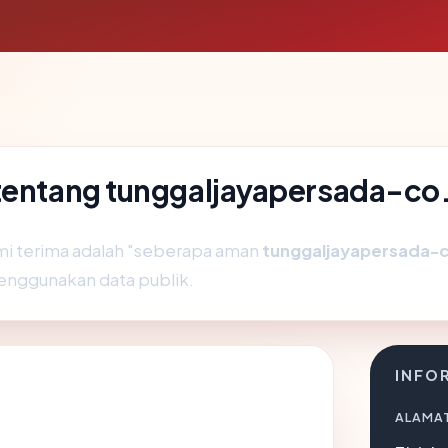
tentang tunggaljayapersada-co
mi terima adalah "seberapa aman
tunggaljayapersada-
enggunakan data publik.
INFO
ALAMAT