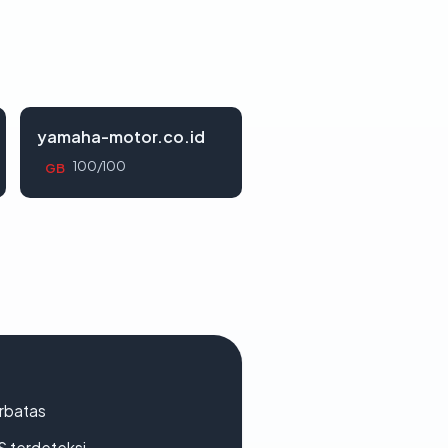
yamaha-motor.co.id
100/100
GB
erbatas
S terdeteksi