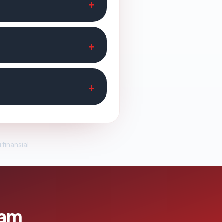
 finansial.
lam