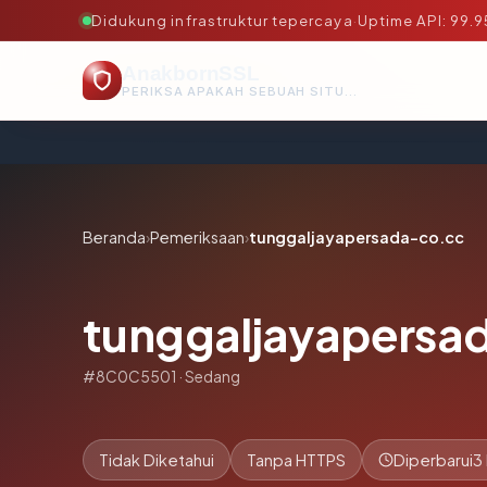
Didukung infrastruktur tepercaya
·
Uptime API: 99.
AnakbornSSL
PERIKSA APAKAH SEBUAH SITUS AMAN, TEPERCAYA, DAN TERVERIFIKASI DALAM HITUNGAN DETIK.
Beranda
›
Pemeriksaan
›
tunggaljayapersada-co.cc
tunggaljayapersa
#8C0C5501 · Sedang
Tidak Diketahui
Tanpa HTTPS
Diperbarui
3