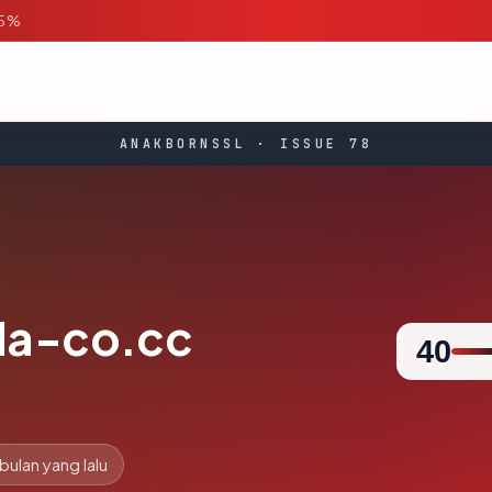
95%
ANAKBORNSSL · ISSUE 78
da-co.cc
40
 bulan yang lalu