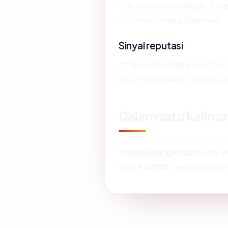
Dari perspektif jaringan, tu
Unknown melalui Unknown.
Sinyal reputasi
Infrastruktur publik saja ti
bisa menunjukkan apakah situ
Dalam satu kalima
tunggaljayapersada-co.c
skor
40/100
, berdasarkan mu