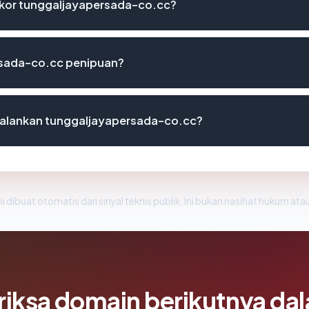
kor tunggaljayapersada-co.cc?
sada-co.cc penipuan?
alankan tunggaljayapersada-co.cc?
i dibuat otomatis dari sinyal teknis publik. Ini bukan nasihat hukum atau
riksa domain berikutnya da