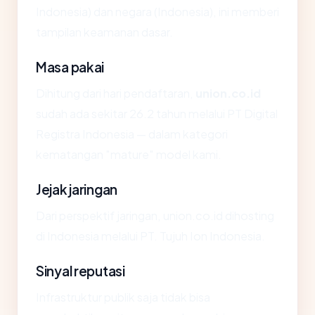
Indonesia) dan negara (Indonesia), ini memberi
tampilan keamanan dasar.
Masa pakai
Dihitung dari hari pendaftaran,
union.co.id
sudah ada sekitar 26.2 tahun melalui PT Digital
Registra Indonesia — dalam kategori
kematangan "mature" model kami.
Jejak jaringan
Dari perspektif jaringan, union.co.id dihosting
di Indonesia melalui PT. Tujuh Ion Indonesia.
Sinyal reputasi
Infrastruktur publik saja tidak bisa