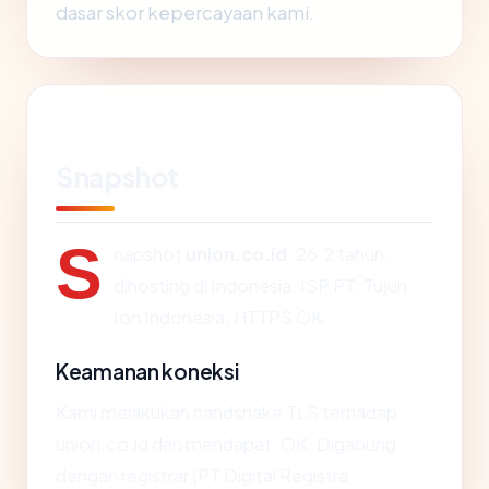
dasar skor kepercayaan kami.
Snapshot
S
napshot
union.co.id
: 26.2 tahun,
dihosting di Indonesia, ISP PT. Tujuh
Ion Indonesia, HTTPS OK.
Keamanan koneksi
Kami melakukan handshake TLS terhadap
union.co.id dan mendapat: OK. Digabung
dengan registrar (PT Digital Registra