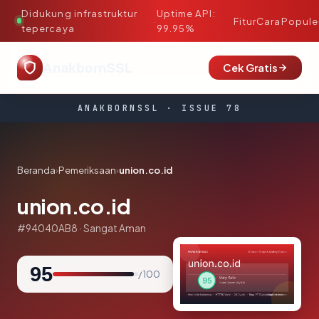
Didukung infrastruktur
Uptime API:
·
Fitur
Cara
Popule
tepercaya
99.95%
AnakbornSSL
Cek Gratis
ANAKBORNSSL · ISSUE 78
Beranda
›
Pemeriksaan
›
union.co.id
union.co.id
#94040AB8 · Sangat Aman
95
/ 100