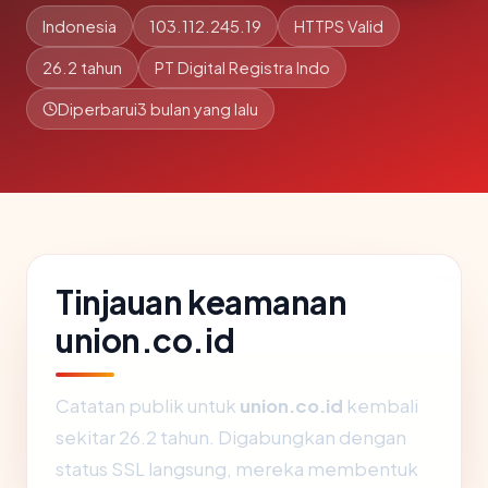
Indonesia
103.112.245.19
HTTPS Valid
26.2 tahun
PT Digital Registra Indo
Diperbarui
3 bulan yang lalu
Tinjauan keamanan
union.co.id
Catatan publik untuk
union.co.id
kembali
sekitar 26.2 tahun. Digabungkan dengan
status SSL langsung, mereka membentuk