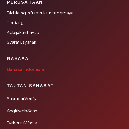
PERUSAHAAN
Didukung infrastruktur tepercaya
Tentang
Kebijakan Privasi
Syarat Layanan
BAHASA
Bahasa Indonesia
TAUTAN SAHABAT
SuaraparVerify
AngklwebScan
DekorintWhois