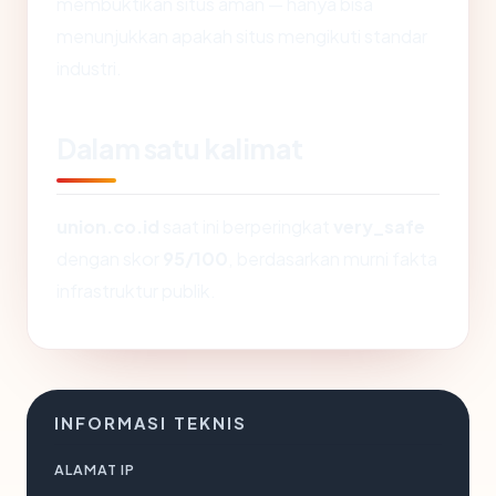
membuktikan situs aman — hanya bisa
menunjukkan apakah situs mengikuti standar
industri.
Dalam satu kalimat
union.co.id
saat ini berperingkat
very_safe
dengan skor
95/100
, berdasarkan murni fakta
infrastruktur publik.
INFORMASI TEKNIS
ALAMAT IP