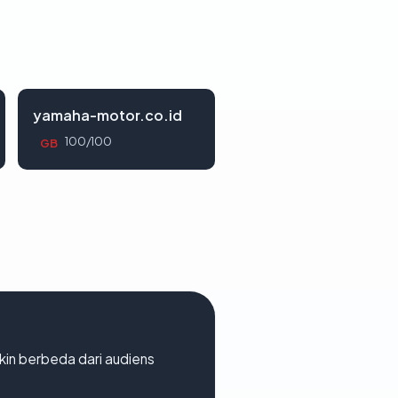
yamaha-motor.co.id
100/100
GB
gkin berbeda dari audiens