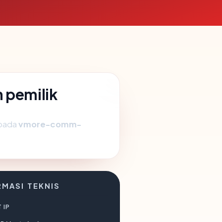
 pemilik
 pada
vmore-comm-
RMASI TEKNIS
 IP