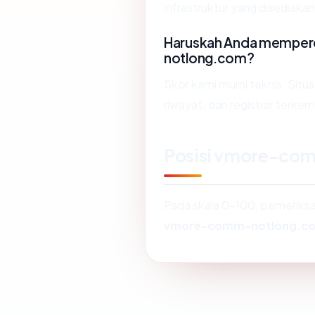
infrastruktur yang disediaka
Haruskah Anda mempe
notlong.com?
Skor kami murni teknis. Situ
riwayat, dan registrar terke
Posisi vmore-co
Pada skala 0-100, pemerik
vmore-comm-notlong.c