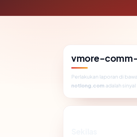
vmore-comm-no
Perlakukan laporan di baw
notlong.com
adalah sinyal
Sekilas