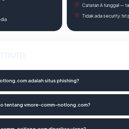
Catatan A tunggal — ta
Tidak ada security.txt 
edia
 Umum
long.com adalah situs phishing?
siko tentang vmore-comm-notlong.com?
-comm-notlong.com diperiksa ulang?