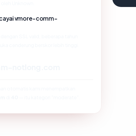
n oleh Unknown.
rcayai vmore-comm-
s dengan SSL valid, beberapa tahun
muka cenderung berskor lebih tinggi.
mm-notlong.com
saan otomatis kami menempatkan
om
di
40
— itu kategori "moderate".