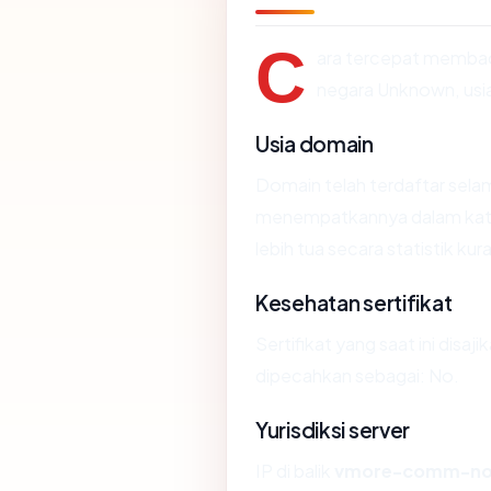
C
ara tercepat memb
negara Unknown, usia
Usia domain
Domain telah terdaftar selam
menempatkannya dalam kat
lebih tua secara statistik kur
Kesehatan sertifikat
Sertifikat yang saat ini disaji
dipecahkan sebagai: No.
Yurisdiksi server
IP di balik
vmore-comm-no