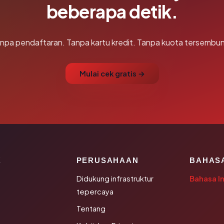
beberapa detik.
npa pendaftaran. Tanpa kartu kredit. Tanpa kuota tersembun
Mulai cek gratis →
K
PERUSAHAAN
BAHAS
Didukung infrastruktur
Bahasa I
tepercaya
Tentang