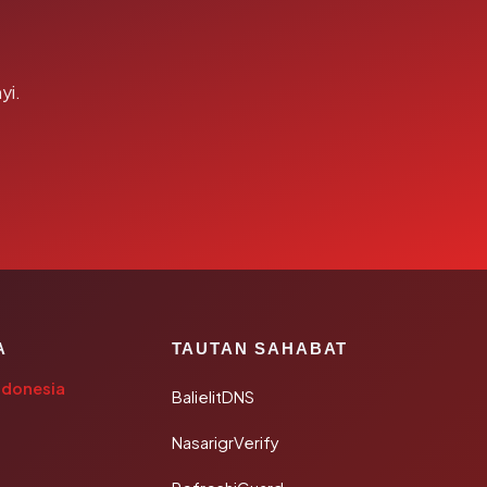
yi.
A
TAUTAN SAHABAT
ndonesia
BalielitDNS
NasarigrVerify