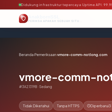
Didukung infrastruktur tepercaya
·
Uptime API: 99.
AnakbornSSL
PERIKSA APAKAH SEBUAH SITUS AMAN, TEPERCAYA, DAN TERVERIFIKASI DALAM HITUNGAN DETIK.
Beranda
›
Pemeriksaan
›
vmore-comm-notlong.com
vmore-comm-not
#3A21319B · Sedang
Tidak Diketahui
Tanpa HTTPS
Diperbarui
3