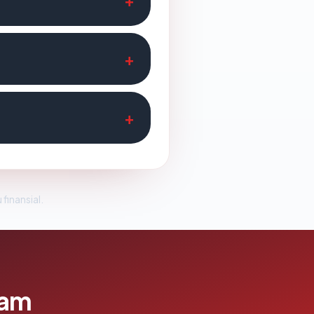
 finansial.
lam