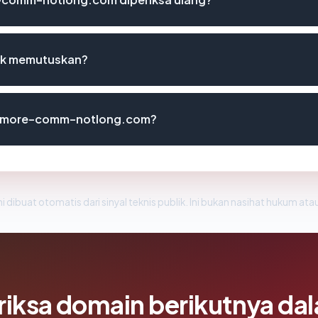
uk memutuskan?
i vmore-comm-notlong.com?
i dibuat otomatis dari sinyal teknis publik. Ini bukan nasihat hukum atau
riksa domain berikutnya da