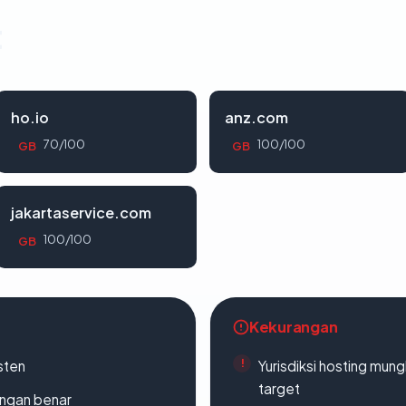
t
ho.io
anz.com
70/100
100/100
GB
GB
jakartaservice.com
100/100
GB
Kekurangan
sten
Yurisdiksi hosting mun
target
ngan benar