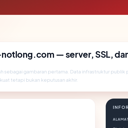
tlong.com — server, SSL, dan
ah sebagai gambaran pertama. Data infrastruktur publik
 kuat tetapi bukan keputusan akhir.
INFO
ALAMAT