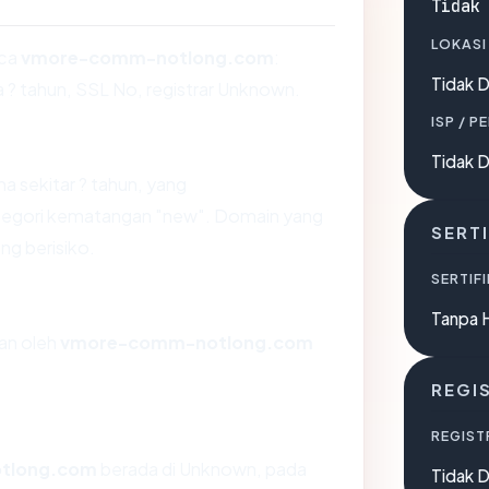
Tidak
LOKASI
aca
vmore-comm-notlong.com
:
Tidak D
 ? tahun, SSL No, registrar Unknown.
ISP / P
Tidak D
a sekitar ? tahun, yang
egori kematangan "new". Domain yang
SERTI
ang berisiko.
SERTIFI
Tanpa 
kan oleh
vmore-comm-notlong.com
REGI
REGIST
tlong.com
berada di Unknown, pada
Tidak D