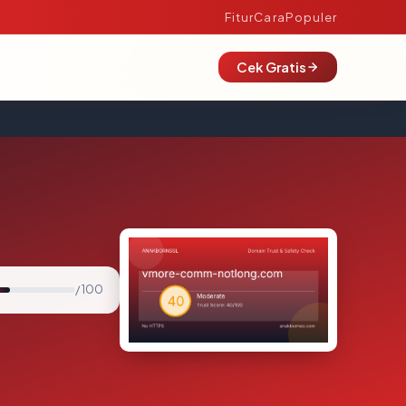
Fitur
Cara
Populer
Cek Gratis
/ 100