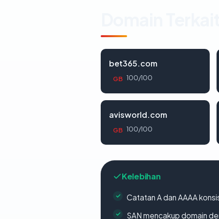
Domain Terkai
bet365.com
100/100
GB
avisworld.com
100/100
GB
Kelebihan
Catatan A dan AAAA konsi
SAN mencakup domain de