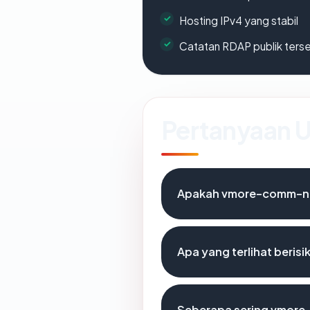
Hosting IPv4 yang stabil
Catatan RDAP publik ters
Pertanyaan
Apakah vmore-comm-not
Apa yang terlihat beri
Seberapa sering vmore