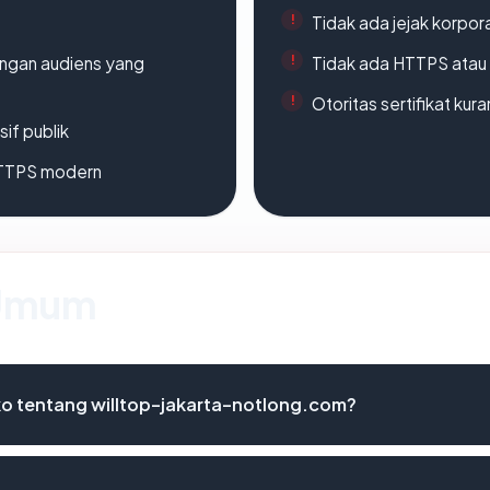
Tidak ada jejak korpora
engan audiens yang
Tidak ada HTTPS atau s
Otoritas sertifikat ku
if publik
TTPS modern
 Umum
iko tentang willtop-jakarta-notlong.com?