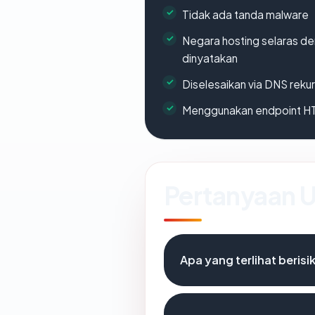
Tidak ada tanda malware
Negara hosting selaras d
dinyatakan
Diselesaikan via DNS rekurs
Menggunakan endpoint H
Pertanyaan
Apa yang terlihat beris