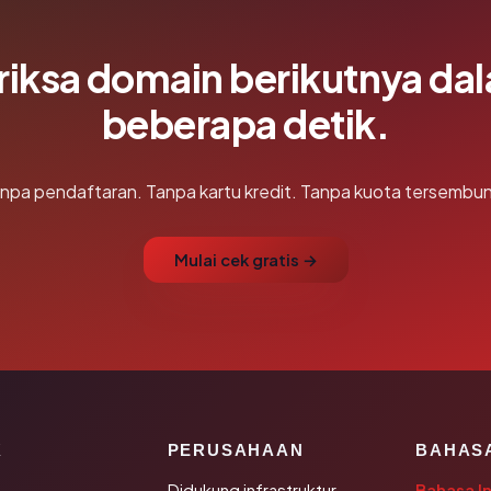
riksa domain berikutnya da
beberapa detik.
npa pendaftaran. Tanpa kartu kredit. Tanpa kuota tersembun
Mulai cek gratis →
K
PERUSAHAAN
BAHAS
Didukung infrastruktur
Bahasa I