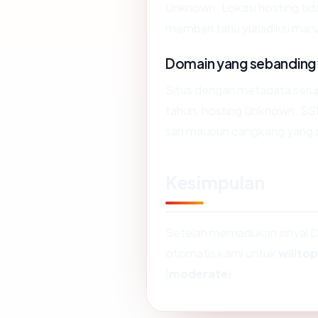
Unknown. Lokasi hosting ti
memberi tahu yurisdiksi man
Domain yang sebanding
Situs dengan metadata ser
tahun, hosting Unknown, SSL
sah maupun cangkang yang d
Kesimpulan
Setelah memadukan sinyal D
otomatis kami untuk
willto
(
moderate
).