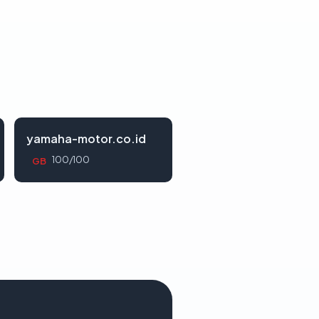
yamaha-motor.co.id
100/100
GB