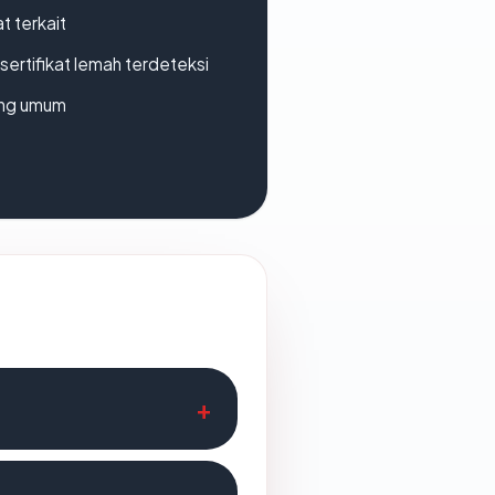
t terkait
ertifikat lemah terdeteksi
rang umum