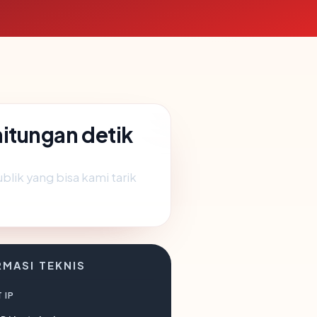
hitungan detik
lik yang bisa kami tarik
RMASI TEKNIS
 IP