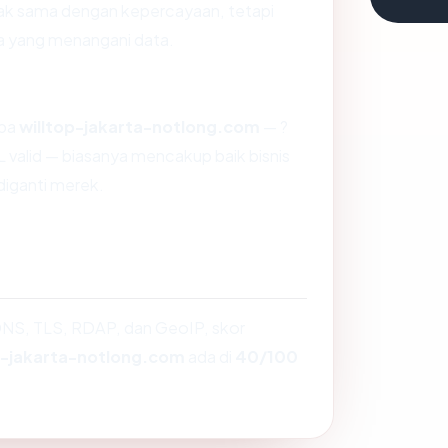
dak sama dengan kepercayaan, tetapi
a yang menangani data.
upa
willtop-jakarta-notlong.com
— ?
 valid — biasanya mencakup baik bisnis
iganti merek.
NS, TLS, RDAP, dan GeoIP, skor
p-jakarta-notlong.com
ada di
40/100