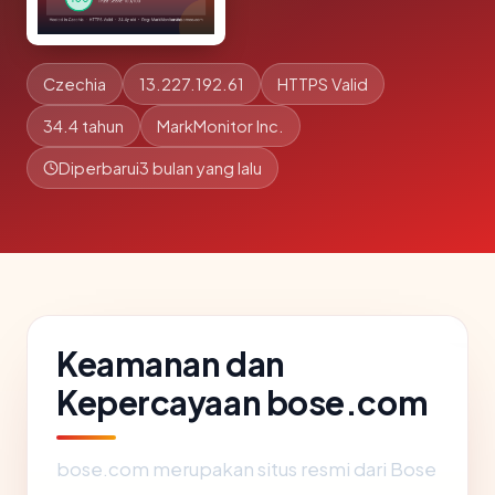
Czechia
13.227.192.61
HTTPS Valid
34.4 tahun
MarkMonitor Inc.
Diperbarui
3 bulan yang lalu
Keamanan dan
Kepercayaan bose.com
bose.com merupakan situs resmi dari Bose