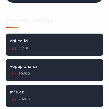
Domain Terkait
dhl.co.id
85/100
CZ
vopapraha.cz
90/100
CZ
mfa.cz
90/100
CZ