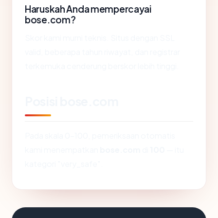
Haruskah Anda mempercayai
bose.com?
Skor kami murni teknis. Situs dengan SSL
valid, beberapa tahun riwayat, dan registrar
terkemuka cenderung berskor lebih tinggi.
Posisi bose.com
Pada skala 0-100, pemeriksaan otomatis
kami menempatkan
bose.com
di
100
— itu
kategori "very_safe".