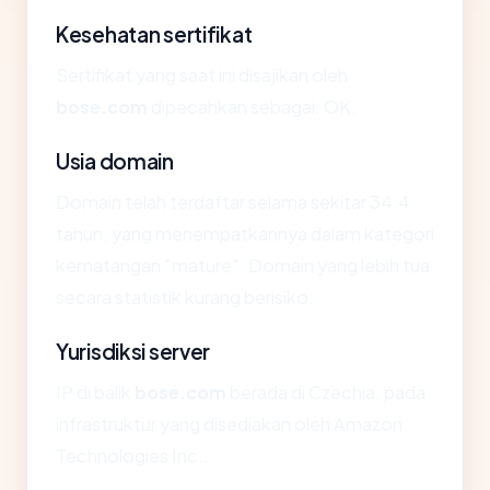
Kesehatan sertifikat
Sertifikat yang saat ini disajikan oleh
bose.com
dipecahkan sebagai: OK.
Usia domain
Domain telah terdaftar selama sekitar 34.4
tahun, yang menempatkannya dalam kategori
kematangan "mature". Domain yang lebih tua
secara statistik kurang berisiko.
Yurisdiksi server
IP di balik
bose.com
berada di Czechia, pada
infrastruktur yang disediakan oleh Amazon
Technologies Inc..