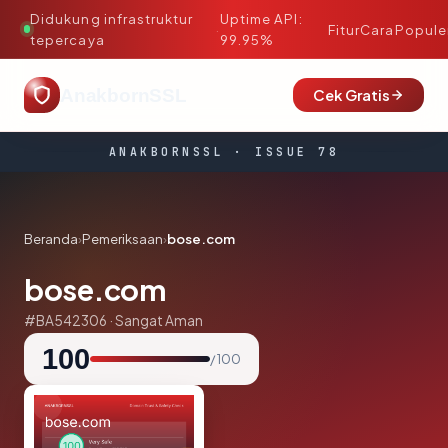
Didukung infrastruktur
Uptime API:
·
Fitur
Cara
Popule
tepercaya
99.95%
AnakbornSSL
Cek Gratis
ANAKBORNSSL · ISSUE 78
Beranda
›
Pemeriksaan
›
bose.com
bose.com
#BA542306 · Sangat Aman
100
/ 100