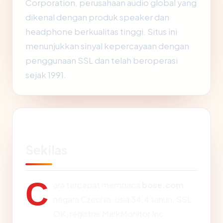
Corporation, perusahaan audio global yang
dikenal dengan produk speaker dan
headphone berkualitas tinggi. Situs ini
menunjukkan sinyal kepercayaan dengan
penggunaan SSL dan telah beroperasi
sejak 1991.
Sekilas
C
ara tercepat membaca
bose.com
:
negara Czechia, usia 34.4 tahun, SSL
OK, registrar MarkMonitor Inc..