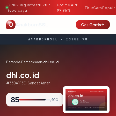
Didukung infrastruktur
Uptime API:
·
Fitur
Cara
Popule
tepercaya
99.95%
AnakbornSSL
Cek Gratis
ANAKBORNSSL · ISSUE 78
Beranda
›
Pemeriksaan
›
dhl.co.id
dhl.co.id
#33BA1F3E · Sangat Aman
85
/ 100