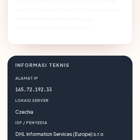
kepercayaan tinggi bagi pengguna. Namun,
penting bagi pengunjung untuk waspada dan
memastikan keamanan data saat
menggunakan layanan online ini.
INFORMASI TEKNIS
ALAMAT IP
165.72.192.33
LOKASI SERVER
Czechia
ISP / PENYEDIA
DHL Information Services (Europe) s.r.o