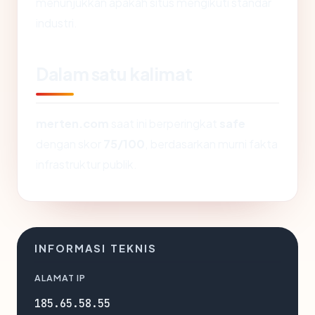
menunjukkan apakah situs mengikuti standar
industri.
Dalam satu kalimat
merten.com
saat ini berperingkat
safe
dengan skor
75/100
, berdasarkan murni fakta
infrastruktur publik.
INFORMASI TEKNIS
ALAMAT IP
185.65.58.55