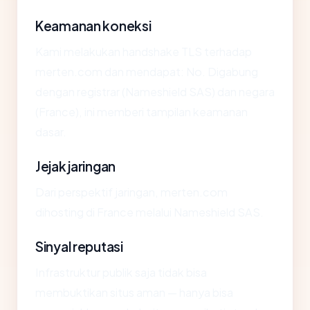
Keamanan koneksi
Kami melakukan handshake TLS terhadap
merten.com dan mendapat: No. Digabung
dengan registrar (Nameshield SAS) dan negara
(France), ini memberi tampilan keamanan
dasar.
Jejak jaringan
Dari perspektif jaringan, merten.com
dihosting di France melalui Nameshield SAS.
Sinyal reputasi
Infrastruktur publik saja tidak bisa
membuktikan situs aman — hanya bisa