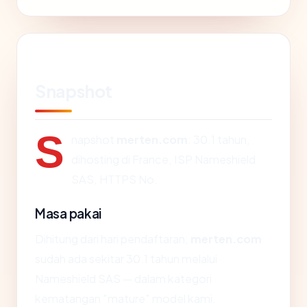
Snapshot
S
napshot
merten.com
: 30.1 tahun,
dihosting di France, ISP Nameshield
SAS, HTTPS No.
Masa pakai
Dihitung dari hari pendaftaran,
merten.com
sudah ada sekitar 30.1 tahun melalui
Nameshield SAS — dalam kategori
kematangan "mature" model kami.