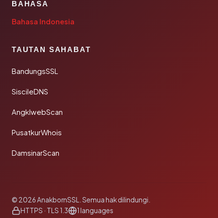
BAHASA
Bahasa Indonesia
TAUTAN SAHABAT
BandungsSSL
SiscileDNS
AngklwebScan
PusatkurWhois
DamsinarScan
© 2026 AnakbornSSL. Semua hak dilindungi.
HTTPS · TLS 1.3
1 languages