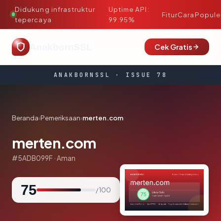
Didukung infrastruktur
Uptime API:
·
Fitur
Cara
Popule
tepercaya
99.95%
AnakbornSSL
Cek Gratis
ANAKBORNSSL · ISSUE 78
Beranda
›
Pemeriksaan
›
merten.com
merten.com
#5ADB099F · Aman
75
/ 100