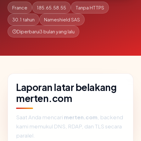
France
185.65.58.55
Tanpa HTTPS
30.1 tahun
Nameshield SAS
Diperbarui
3 bulan yang lalu
Laporan latar belakang
merten.com
Saat Anda mencari
merten.com
, backend
kami memukul DNS, RDAP, dan TLS secara
paralel.