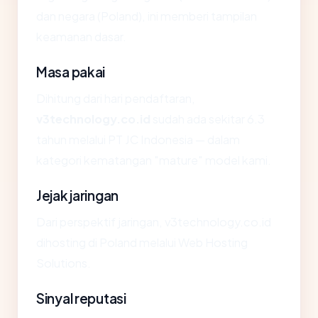
dan negara (Poland), ini memberi tampilan
keamanan dasar.
Masa pakai
Dihitung dari hari pendaftaran,
v3technology.co.id
sudah ada sekitar 6.3
tahun melalui PT JC Indonesia — dalam
kategori kematangan "mature" model kami.
Jejak jaringan
Dari perspektif jaringan, v3technology.co.id
dihosting di Poland melalui Web Hosting
Solutions.
Sinyal reputasi