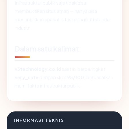
Infrastruktur publik saja tidak bisa
membuktikan situs aman — hanya bisa
menunjukkan apakah situs mengikuti standar
industri.
Dalam satu kalimat
v3technology.co.id
saat ini berperingkat
very_safe
dengan skor
95/100
, berdasarkan
murni fakta infrastruktur publik.
INFORMASI TEKNIS