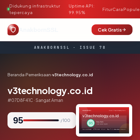
Didukung infrastruktur
Uptime API:
·
Fitur
Cara
Popule
tepercaya
99.95%
AnakbornSSL
Cek Gratis
ANAKBORNSSL · ISSUE 78
Beranda
›
Pemeriksaan
›
v3technology.co.id
v3technology.co.id
#07D8F41C · Sangat Aman
95
/ 100