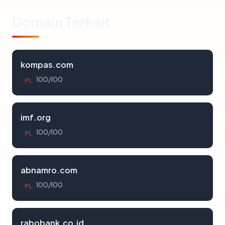
Domain Terkait
kompas.com
100/100
PL
imf.org
100/100
PL
abnamro.com
100/100
PL
rabobank.co.id