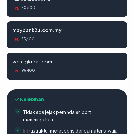
70/100
PL
maybank2u.com.my
75/100
PL
wcs-global.com
95/100
PL
Kelebihan
Tidak ada jejak pemindaian port
mencurigakan
Infrastruktur merespons dengan latensi wajar