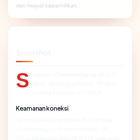
dan riwayat kepemilikan.
Snapshot
S
napshot
v3technology.co.id
: 6.3
tahun, dihosting di Poland, ISP Web
Hosting Solutions, HTTPS OK.
Keamanan koneksi
Kami melakukan handshake TLS terhadap
v3technology.co.id dan mendapat: OK.
Digabung dengan registrar (PT JC Indonesia)