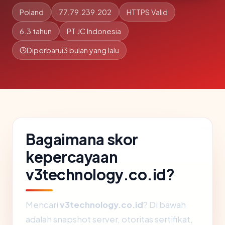
Poland
77.79.239.202
HTTPS Valid
6.3 tahun
PT JC Indonesia
Diperbarui
3 bulan yang lalu
Bagaimana skor
kepercayaan
v3technology.co.id?
Mencari
v3technology.co.id
? Di bawah
adalah snapshot server, otoritas sertifikat,